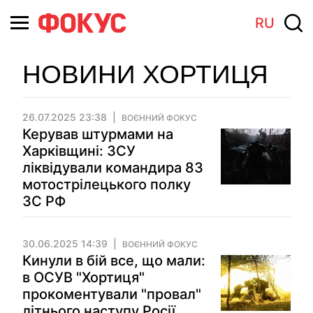
RU
НОВИНИ ХОРТИЦЯ
26.07.2025 23:38
ВОЄННИЙ ФОКУС
Керував штурмами на
Харківщині: ЗСУ
ліквідували командира 83
мотострілецького полку
ЗС РФ
30.06.2025 14:39
ВОЄННИЙ ФОКУС
Кинули в бій все, що мали:
в ОСУВ "Хортиця"
прокоментували "провал"
літнього наступу Росії