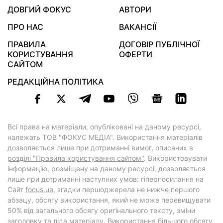
ДОВГИЙ ФОКУС
АВТОРИ
ПРО НАС
ВАКАНСІЇ
ПРАВИЛА
ДОГОВІР ПУБЛІЧНОЇ
КОРИСТУВАННЯ
ОФЕРТИ
САЙТОМ
РЕДАКЦІЙНА ПОЛІТИКА
Всі права на матеріали, опубліковані на даному ресурсі,
належать ТОВ "ФОКУС МЕДІА". Використання матеріалів
дозволяється лише при дотриманні вимог, описаних в
розділі "Правила користування сайтом"
. Використовувати
інформацію, розміщену на даному ресурсі, дозволяється
лише при дотриманні наступних умов: гіперпосилання на
Cайт
focus.ua
, згадки першоджерела не нижче першого
абзацу, обсягу використання, який не може перевищувати
50% від загального обсягу оригінального тексту, зміни
заголовку та ліда матеріалу. Використання більшого обсягу