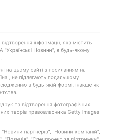
 відтворення інформації, яка містить
А "Українські Новини", в будь-якому
.
ені на цьому сайті з посиланням на
аїна", не підлягають подальшому
сюдженню в будь-якій формі, інакше як
нтства.
едрук та відтворення фотографічних
ьних творів правовласника Getty Images
 "Новини партнерів", "Новини компаній",
ї", "Позиція", "Спецпроект за підтримки"