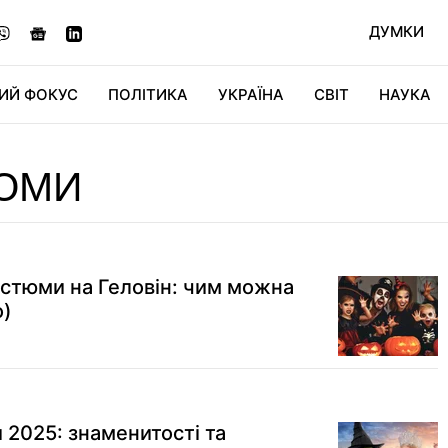
ДУМКИ
ИЙ ФОКУС
ПОЛІТИКА
УКРАЇНА
СВІТ
НАУКА
ДІДЖИТАЛ
АВТО
СВІТФАН
КУ
ЮМИ
остюми на Геловін: чим можна
о)
 2025: знаменитості та