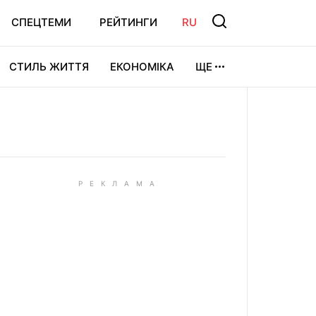
СПЕЦТЕМИ
РЕЙТИНГИ
RU
СТИЛЬ ЖИТТЯ
ЕКОНОМІКА
ЩЕ
ЛЬТУРА
ВІДЕОІГРИ
СПОРТ