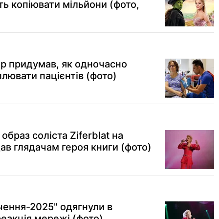
уть копіювати мільйони (фото,
ар придумав, як одночасно
плювати пацієнтів (фото)
образ соліста Ziferblat на
ав глядачам героя книги (фото)
ачення-2025" одягнули в
еакція мережі (фото)