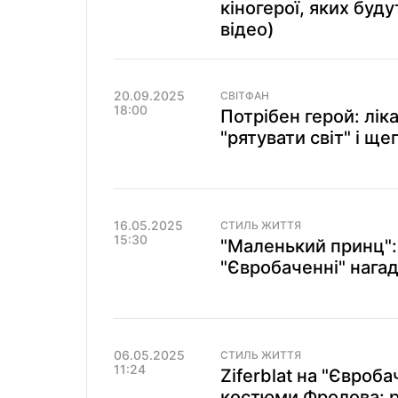
кіногерої, яких буд
відео)
20.09.2025
СВІТФАН
18:00
Потрібен герой: лік
"рятувати світ" і ще
16.05.2025
СТИЛЬ ЖИТТЯ
15:30
"Маленький принц": 
"Євробаченні" нагад
06.05.2025
СТИЛЬ ЖИТТЯ
11:24
Ziferblat на "Євроб
костюми Фролова: р