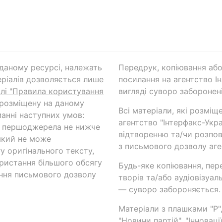
а даному ресурсі, належать
Передрук, копіювання або
ріалів дозволяється лише
посилання на агентство Ін
ілі "Правила користування
вигляді суворо заборонені
 розміщену на даному
Всі матеріали, які розміщ
анні наступних умов:
агентство "Інтерфакс-Укр
и першоджерела не нижче
відтворенню та/чи розпов
який не може
з письмового дозволу аге
у оригінального тексту,
ористання більшого обсягу
Будь-яке копіювання, пер
ння письмового дозволу
творів та/або аудіовізуал
— суворо забороняється.
Матеріали з плашками "Р",
"Новини партій", "Інноваці