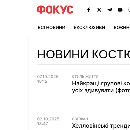
ВСІ НОВИНИ
ЕКСКЛЮЗИВИ
ВОЄНН
НОВИНИ КОСТ
07.10.2025
СТИЛЬ ЖИТТЯ
18:12
Найкращі групові к
усіх здивувати (фот
02.10.2025
СВІТФАН
18:47
Хелловінські тренди