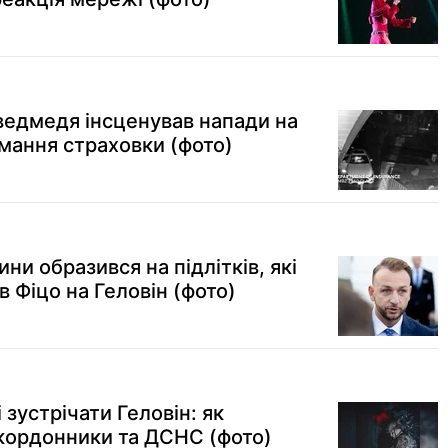
ведмедя інсценував напади на
имання страховки (фото)
и образився на підлітків, які
в Фіцо на Геловін (фото)
 зустрічати Геловін: як
кордонники та ДСНС (фото)