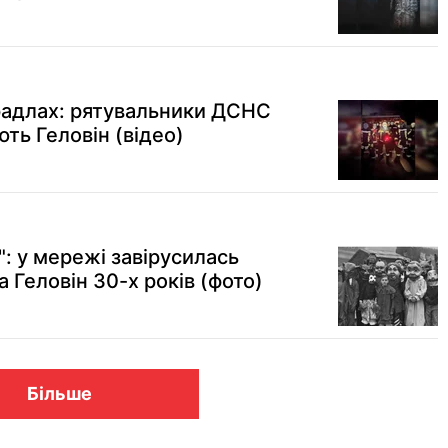
радлах: рятувальники ДСНС
ють Геловін (відео)
: у мережі завірусилась
а Геловін 30-х років (фото)
Більше