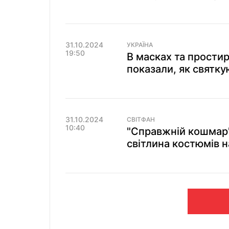
31.10.2024
УКРАЇНА
19:50
В масках та прости
показали, як святку
31.10.2024
СВІТФАН
10:40
"Справжній кошмар"
світлина костюмів н