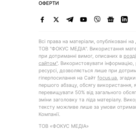
ОФЕРТИ
Всі права на матеріали, опубліковані н
ТОВ "ФОКУС МЕДІА". Використання мате
при дотриманні вимог, описаних в
розд
сайтом"
. Використовувати інформацію,
ресурсі, дозволяється лише при дотрим
гіперпосилання на Cайт
focus.ua
, згадк
першого абзацу, обсягу використання, 
перевищувати 50% від загального обсяг
зміни заголовку та ліда матеріалу. Вик
тексту можливе лише за умови отрима
Компанії.
ТОВ «ФОКУС МЕДІА»