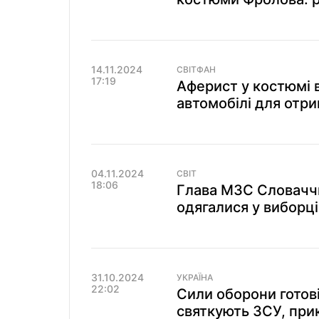
14.11.2024
СВІТФАН
17:19
Аферист у костюмі 
автомобілі для отр
04.11.2024
СВІТ
18:06
Глава МЗС Словаччин
одягалися у виборці
31.10.2024
УКРАЇНА
22:02
Сили оборони готові
святкують ЗСУ, при