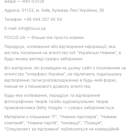
медіа — R40-03129
Адреса: 01133, м. Київ, бульвар Лесі Українки, 26
Телефон: +38 044 207 45 54
E-mail: info@focus.ua
FOCUS.UA — більше ніж просто новини.
Передрук, копіювання або відтворення інформації, яка
містить посилання на агентство ІнА "Українські Новини", в
будь-якому вигляді суворо заборонені.
Всі матеріали, які розміщені на цьому сайті з посиланням на
агентство "Інтерфакс-Україна", не підлягають подальшому
відтворенню та/чи розповсюдженню в будь-якій формі,
інакше як з письмового дозволу агентства.
Будь-яке копіювання, передрук та відтворення
фотографічних творів та/або аудіовізуальних творів
правовласника Getty Images — суворо забороняється.
Матеріали з плашками "Р", "Новини партнерів", "Новини
компаній", "Новини партій", "Інновації", "Позиція",
"Спецпроект за підтримки" публікуються на комерційній