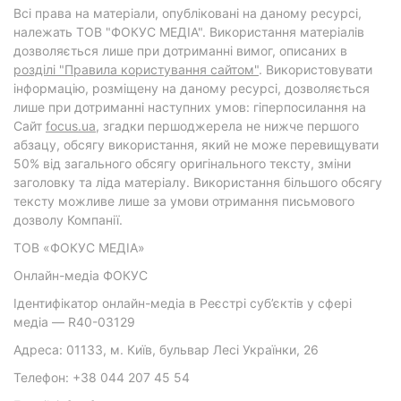
Всі права на матеріали, опубліковані на даному ресурсі,
належать ТОВ "ФОКУС МЕДІА". Використання матеріалів
дозволяється лише при дотриманні вимог, описаних в
розділі "Правила користування сайтом"
. Використовувати
інформацію, розміщену на даному ресурсі, дозволяється
лише при дотриманні наступних умов: гіперпосилання на
Cайт
focus.ua
, згадки першоджерела не нижче першого
абзацу, обсягу використання, який не може перевищувати
50% від загального обсягу оригінального тексту, зміни
заголовку та ліда матеріалу. Використання більшого обсягу
тексту можливе лише за умови отримання письмового
дозволу Компанії.
ТОВ «ФОКУС МЕДІА»
Онлайн-медіа ФОКУС
Ідентифікатор онлайн-медіа в Реєстрі суб’єктів у сфері
медіа — R40-03129
Адреса: 01133, м. Київ, бульвар Лесі Українки, 26
Телефон: +38 044 207 45 54