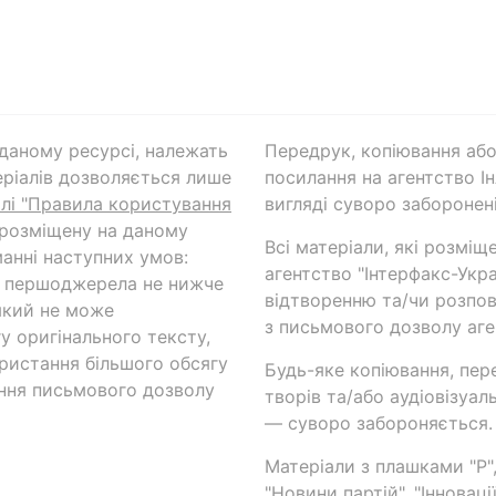
а даному ресурсі, належать
Передрук, копіювання або
ріалів дозволяється лише
посилання на агентство Ін
ілі "Правила користування
вигляді суворо заборонені
 розміщену на даному
Всі матеріали, які розміщ
анні наступних умов:
агентство "Інтерфакс-Укр
и першоджерела не нижче
відтворенню та/чи розпов
який не може
з письмового дозволу аге
у оригінального тексту,
ористання більшого обсягу
Будь-яке копіювання, пер
ння письмового дозволу
творів та/або аудіовізуал
— суворо забороняється.
Матеріали з плашками "Р",
"Новини партій", "Інноваці