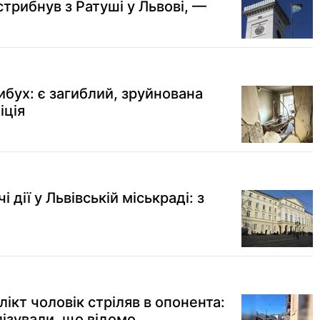
стрибнув з Ратуші у Львові, —
ибух: є загиблий, зруйнована
іція
 дії у Львівській міськраді: з
лікт чоловік стріляв в опонента:
лізували, що відомо