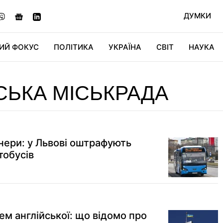
ДУМКИ
ИЙ ФОКУС
ПОЛІТИКА
УКРАЇНА
СВІТ
НАУКА
ДІДЖИТАЛ
АВТО
СВІТФАН
КУ
СЬКА МІСЬКРАДА
нери: у Львові оштрафують
тобусів
м англійської: що відомо про