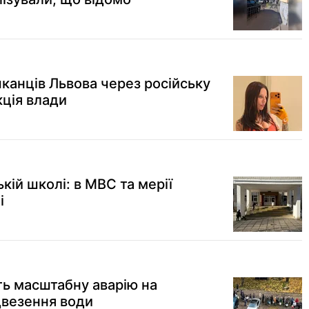
канців Львова через російську
кція влади
кій школі: в МВС та мерії
і
ть масштабну аварію на
двезення води