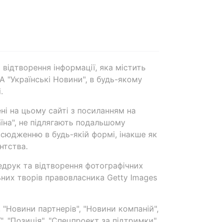
 відтворення інформації, яка містить
А "Українські Новини", в будь-якому
.
ені на цьому сайті з посиланням на
аїна", не підлягають подальшому
сюдженню в будь-якій формі, інакше як
нтства.
едрук та відтворення фотографічних
ьних творів правовласника Getty Images
 "Новини партнерів", "Новини компаній",
ї", "Позиція", "Спецпроект за підтримки"