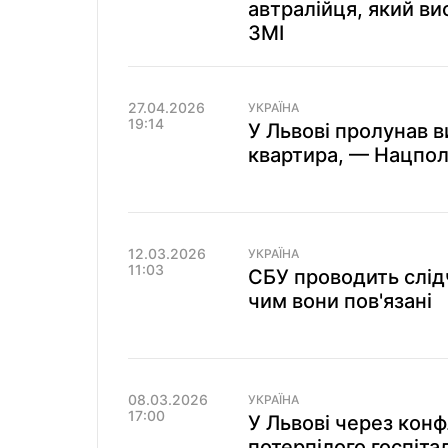
автралійця, який ви
ЗМІ
27.04.2026
УКРАЇНА
19:14
У Львові пролунав в
квартира, — Нацпол
12.03.2026
УКРАЇНА
11:03
СБУ проводить слідчі
чим вони пов'язані
08.03.2026
УКРАЇНА
17:00
У Львові через конф
потерпілого госпіта