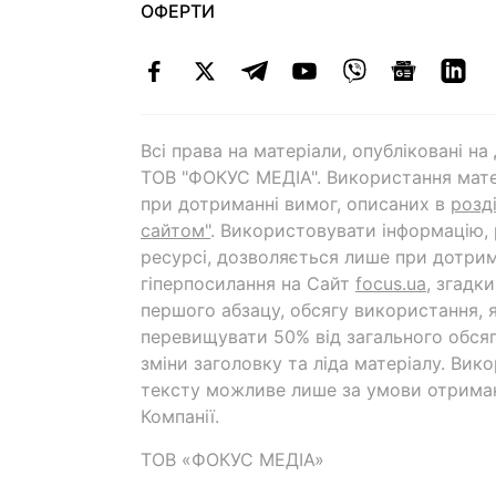
ОФЕРТИ
Всі права на матеріали, опубліковані н
ТОВ "ФОКУС МЕДІА". Використання мате
при дотриманні вимог, описаних в
розд
сайтом"
. Використовувати інформацію,
ресурсі, дозволяється лише при дотрим
гіперпосилання на Cайт
focus.ua
, згадк
першого абзацу, обсягу використання, 
перевищувати 50% від загального обсяг
зміни заголовку та ліда матеріалу. Вик
тексту можливе лише за умови отрима
Компанії.
ТОВ «ФОКУС МЕДІА»