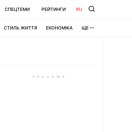
СПЕЦТЕМИ
РЕЙТИНГИ
RU
СТИЛЬ ЖИТТЯ
ЕКОНОМІКА
ЩЕ
ЛЬТУРА
ВІДЕОІГРИ
СПОРТ