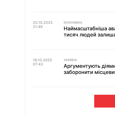
25.10.2025
ЕКОНОМІКА
21:49
Наймасштабніша авар
тисяч людей залиша
18.10.2025
УКРАЇНА
07:43
Аргументують діями
заборонити місцев