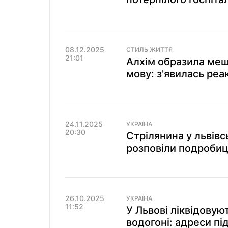
08.12.2025
СТИЛЬ ЖИТТЯ
21:01
Алхім образила меш
мову: з'явилась реа
24.11.2025
УКРАЇНА
20:30
Стрілянина у львівсь
розповіли подробиц
26.10.2025
УКРАЇНА
11:52
У Львові ліквідовую
водогоні: адреси пі