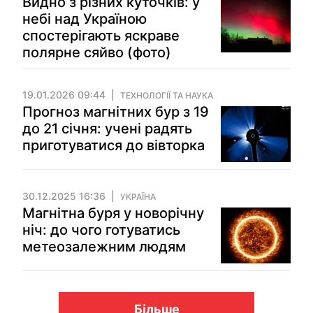
Видно з різних куточків: у
небі над Україною
спостерігають яскраве
полярне сяйво (фото)
19.01.2026 09:44
ТЕХНОЛОГІЇ ТА НАУКА
Прогноз магнітних бур з 19
до 21 січня: учені радять
приготуватися до вівторка
30.12.2025 16:36
УКРАЇНА
Магнітна буря у новорічну
ніч: до чого готуватись
метеозалежним людям
Більше