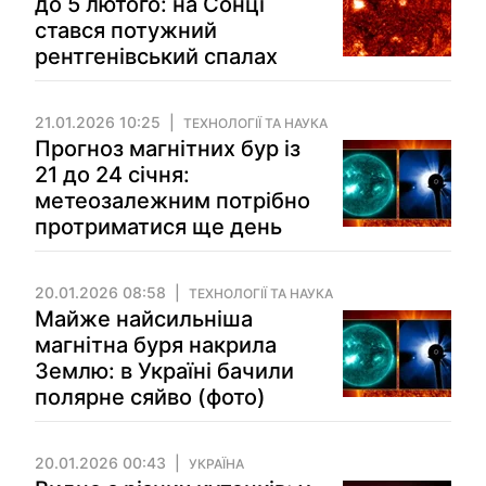
до 5 лютого: на Сонці
стався потужний
рентгенівський спалах
21.01.2026 10:25
ТЕХНОЛОГІЇ ТА НАУКА
Прогноз магнітних бур із
21 до 24 січня:
метеозалежним потрібно
протриматися ще день
20.01.2026 08:58
ТЕХНОЛОГІЇ ТА НАУКА
Майже найсильніша
магнітна буря накрила
Землю: в Україні бачили
полярне сяйво (фото)
20.01.2026 00:43
УКРАЇНА