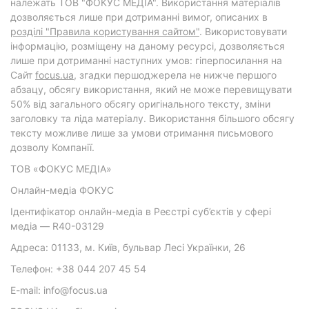
належать ТОВ "ФОКУС МЕДІА". Використання матеріалів
дозволяється лише при дотриманні вимог, описаних в
розділі "Правила користування сайтом"
. Використовувати
інформацію, розміщену на даному ресурсі, дозволяється
лише при дотриманні наступних умов: гіперпосилання на
Cайт
focus.ua
, згадки першоджерела не нижче першого
абзацу, обсягу використання, який не може перевищувати
50% від загального обсягу оригінального тексту, зміни
заголовку та ліда матеріалу. Використання більшого обсягу
тексту можливе лише за умови отримання письмового
дозволу Компанії.
ТОВ «ФОКУС МЕДІА»
Онлайн-медіа ФОКУС
Ідентифікатор онлайн-медіа в Реєстрі суб’єктів у сфері
медіа — R40-03129
Адреса: 01133, м. Київ, бульвар Лесі Українки, 26
Телефон: +38 044 207 45 54
E-mail: info@focus.ua