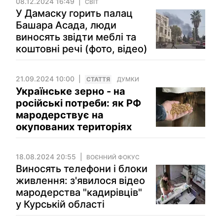
08.12.2024 16:49
СВІТ
У Дамаску горить палац
Башара Асада, люди
виносять звідти меблі та
коштовні речі (фото, відео)
21.09.2024 10:00
СТАТТЯ
ДУМКИ
Українське зерно - на
російські потреби: як РФ
мародерствує на
окупованих територіях
18.08.2024 20:55
ВОЄННИЙ ФОКУС
Виносять телефони і блоки
живлення: з'явилося відео
мародерства "кадирівців"
у Курській області