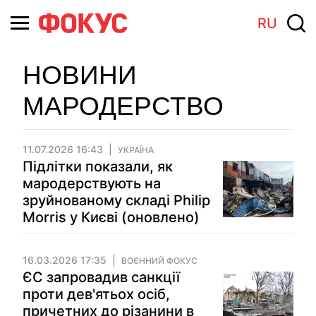
RU
НОВИНИ
МАРОДЕРСТВО
11.07.2026 16:43
УКРАЇНА
Підлітки показали, як
мародерствують на
зруйнованому складі Philip
Morris у Києві (оновлено)
16.03.2026 17:35
ВОЄННИЙ ФОКУС
ЄС запровадив санкції
проти дев'ятьох осіб,
причетних до різанини в