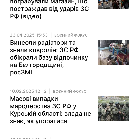
пограбували магазин, що
постраждав від ударів ЗС
РФ (відео)
23.04.2025 15:53
ВОЄННИЙ ФОКУС
Винесли радіатори та
зняли ковролін: ЗС РФ
обікрали базу відпочинку
на Бєлгородщині, —
росЗМІ
10.02.2025 12:12
ВОЄННИЙ ФОКУС
Масові випадки
мародерства ЗС РФ у
Курській області: влада не
знає, як упоратися