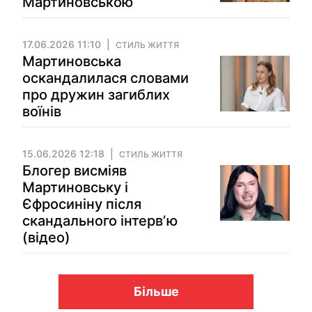
Мартиновською
17.06.2026 11:10
СТИЛЬ ЖИТТЯ
Мартиновська
оскандалилася словами
про дружин загиблих
воїнів
15.06.2026 12:18
СТИЛЬ ЖИТТЯ
Блогер висміяв
Мартиновську і
Єфросиніну після
скандального інтервʼю
(відео)
Більше