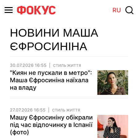
RU
НОВИНИ МАША
ЄФРОСИНІНА
30.07.2026 16:55
СТИЛЬ ЖИТТЯ
"Киян не пускали в метро":
Маша Єфросиніна наїхала
на владу
27.07.2026 16:55
СТИЛЬ ЖИТТЯ
Машу Єфросиніну обікрали
під час відпочинку в Іспанії
(фото)