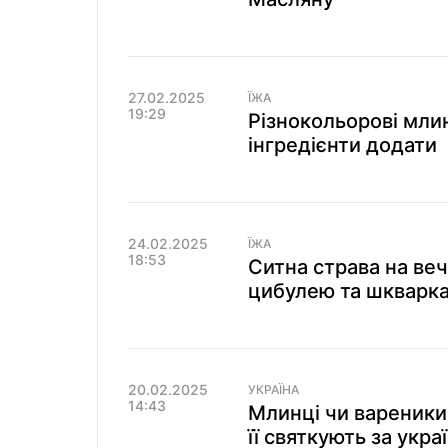
27.02.2025
ЇЖА
19:29
Різнокольорові млинц
інгредієнти додати
24.02.2025
ЇЖА
18:53
Ситна страва на веч
цибулею та шкварк
20.02.2025
УКРАЇНА
14:43
Млинці чи вареники
її святкують за укр