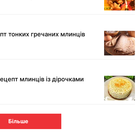
пт тонких гречаних млинців
ецепт млинців із дірочками
Більше