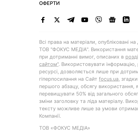
ОФЕРТИ
Всі права на матеріали, опубліковані н
ТОВ "ФОКУС МЕДІА". Використання мате
при дотриманні вимог, описаних в
розд
сайтом"
. Використовувати інформацію,
ресурсі, дозволяється лише при дотрим
гіперпосилання на Cайт
focus.ua
, згадк
першого абзацу, обсягу використання, 
перевищувати 50% від загального обсяг
зміни заголовку та ліда матеріалу. Вик
тексту можливе лише за умови отрима
Компанії.
ТОВ «ФОКУС МЕДІА»