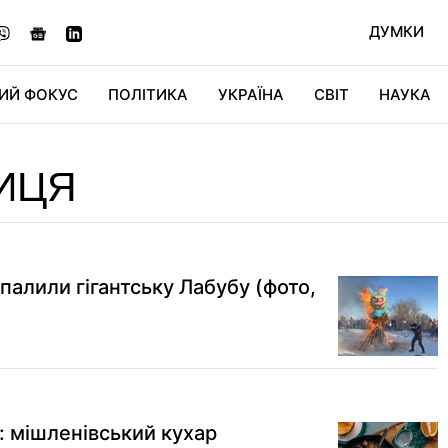
ДУМКИ
ИЙ ФОКУС
ПОЛІТИКА
УКРАЇНА
СВІТ
НАУКА
ДІДЖИТАЛ
АВТО
СВІТФАН
КУ
ИЦЯ
спалили гігантську Лабубу (фото,
: мішленівський кухар