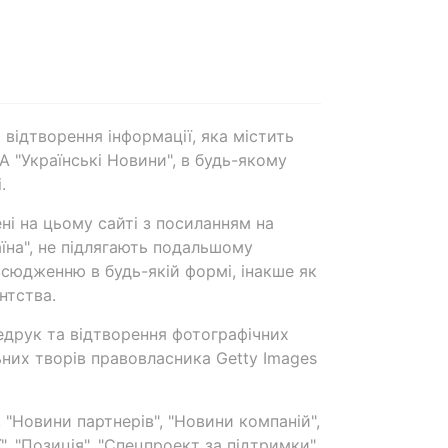
 відтворення інформації, яка містить
А "Українські Новини", в будь-якому
.
ені на цьому сайті з посиланням на
аїна", не підлягають подальшому
сюдженню в будь-якій формі, інакше як
нтства.
едрук та відтворення фотографічних
ьних творів правовласника Getty Images
 "Новини партнерів", "Новини компаній",
ї", "Позиція", "Спецпроект за підтримки"