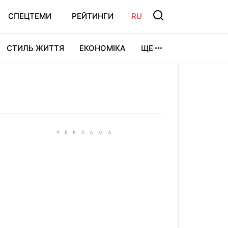
СПЕЦТЕМИ
РЕЙТИНГИ
RU
СТИЛЬ ЖИТТЯ
ЕКОНОМІКА
ЩЕ
ЛЬТУРА
ВІДЕОІГРИ
СПОРТ