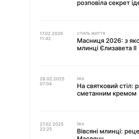
розповіла секрет і
17.02.2026
СТИЛЬ ЖИТТЯ
11:42
Масниця 2026: з я
млинці Єлизавета ІІ
28.02.2025
ЇЖА
07:04
На святковий стіл: 
сметанним кремом
27.02.2025
ЇЖА
22:25
Вівсяні млинці: рец
Масляну