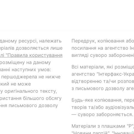
а даному ресурсі, належать
Передрук, копіювання або
ріалів дозволяється лише
посилання на агентство Ін
ілі "Правила користування
вигляді суворо заборонені
 розміщену на даному
Всі матеріали, які розміщ
анні наступних умов:
агентство "Інтерфакс-Укр
и першоджерела не нижче
відтворенню та/чи розпов
який не може
з письмового дозволу аге
у оригінального тексту,
ористання більшого обсягу
Будь-яке копіювання, пер
ння письмового дозволу
творів та/або аудіовізуал
— суворо забороняється.
Матеріали з плашками "Р",
"Новини партій", "Інноваці