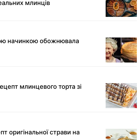
деальних млинців
кою начинкою обожнювала
рецепт млинцевого торта зі
епт оригінальної страви на