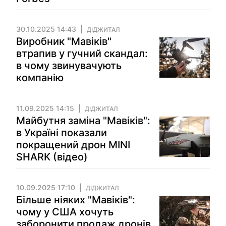
30.10.2025 14:43
ДІДЖИТАЛ
Виробник "Мавіків"
втрапив у гучний скандал:
в чому звинувачують
компанію
11.09.2025 14:15
ДІДЖИТАЛ
Майбутня заміна "Мавіків":
в Україні показали
покращений дрон MINI
SHARK (відео)
10.09.2025 17:10
ДІДЖИТАЛ
Більше ніяких "Мавіків":
чому у США хочуть
заборонити продаж дронів