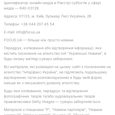
Ідентифікатор онлайн-медіа в Реєстрі суб’єктів у сфері
медіа — R40-03129
Адреса: 01133, м. Київ, бульвар Лесі Українки, 26
Телефон: +38 044 207 45 54
E-mail: info@focus.ua
FOCUS.UA — більше ніж просто новини.
Передрук, копіювання або відтворення інформації, яка
містить посилання на агентство ІнА "Українські Новини", в
будь-якому вигляді суворо заборонені.
Всі матеріали, які розміщені на цьому сайті з посиланням на
агентство "Інтерфакс-Україна", не підлягають подальшому
відтворенню та/чи розповсюдженню в будь-якій формі,
інакше як з письмового дозволу агентства.
Будь-яке копіювання, передрук та відтворення
фотографічних творів та/або аудіовізуальних творів
правовласника Getty Images — суворо забороняється.
Матеріали з плашками "Р", "Новини партнерів", "Новини
компаній", "Новини партій", "Інновації", "Позиція",