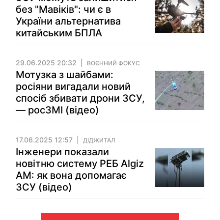
без "Мавіків": чи є в
України альтернатива
китайським БПЛА
29.06.2025 20:32
ВОЄННИЙ ФОКУС
Мотузка з шайбами:
росіяни вигадали новий
спосіб збивати дрони ЗСУ,
— росЗМІ (відео)
17.06.2025 12:57
ДІДЖИТАЛ
Інженери показали
новітню систему РЕБ Algiz
AM: як вона допомагає
ЗСУ (відео)