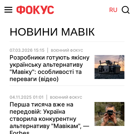
RU
НОВИНИ МАВІК
07.03.2026 15:15
ВОЄННИЙ ФОКУС
Розробники готують якісну
українську альтернативу
"Мавіку": особливості та
переваги (відео)
04.11.2025 01:01
ВОЄННИЙ ФОКУС
Перша тисяча вже на
передовій: Україна
створила конкурентну
альтернативу "Мавікам", —
Forbes