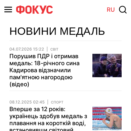
RU
НОВИНИ МЕДАЛЬ
04.07.2026 15:22
СВІТ
Порушив ПДР і отримав
медаль: 18-річного сина
Кадирова відзначили
пам'ятною нагородою
(відео)
08.12.2025 02:45
СПОРТ
Вперше за 12 років:
українець здобув медаль з
плавання на короткій воді,
встановивши світовий