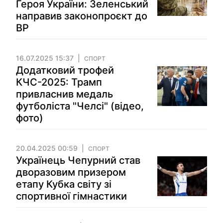
Героя України: Зеленський
направив законопроєкт до
ВР
16.07.2025 15:37
СПОРТ
Додатковий трофей
КЧС-2025: Трамп
привласнив медаль
футболіста "Челсі" (відео,
фото)
20.04.2025 00:59
СПОРТ
Українець Чепурний став
дворазовим призером
етапу Кубка світу зі
спортивної гімнастики