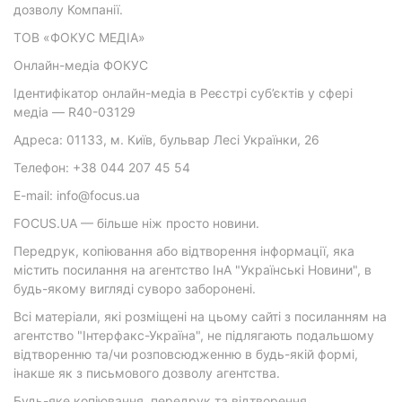
дозволу Компанії.
ТОВ «ФОКУС МЕДІА»
Онлайн-медіа ФОКУС
Ідентифікатор онлайн-медіа в Реєстрі суб’єктів у сфері
медіа — R40-03129
Адреса: 01133, м. Київ, бульвар Лесі Українки, 26
Телефон: +38 044 207 45 54
E-mail: info@focus.ua
FOCUS.UA — більше ніж просто новини.
Передрук, копіювання або відтворення інформації, яка
містить посилання на агентство ІнА "Українські Новини", в
будь-якому вигляді суворо заборонені.
Всі матеріали, які розміщені на цьому сайті з посиланням на
агентство "Інтерфакс-Україна", не підлягають подальшому
відтворенню та/чи розповсюдженню в будь-якій формі,
інакше як з письмового дозволу агентства.
Будь-яке копіювання, передрук та відтворення