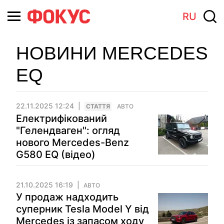
RU
НОВИНИ MERCEDES
EQ
22.11.2025 12:24
СТАТТЯ
АВТО
Електрифікований
"Гелендваген": огляд
нового Mercedes-Benz
G580 EQ (відео)
21.10.2025 16:19
АВТО
У продаж надходить
суперник Tesla Model Y від
Mercedes із запасом ходу