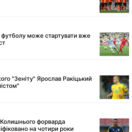
з футболу може стартувати вже
ст
ого "Зеніту" Ярослав Ракіцький
лістом"
. Колишнього форварда
іфіковано на чотири роки