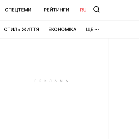
СПЕЦТЕМИ
РЕЙТИНГИ
RU
СТИЛЬ ЖИТТЯ
ЕКОНОМІКА
ЩЕ
ЛЬТУРА
ВІДЕОІГРИ
СПОРТ