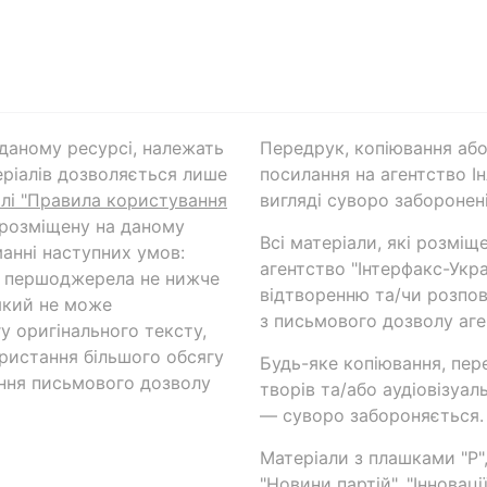
а даному ресурсі, належать
Передрук, копіювання або
ріалів дозволяється лише
посилання на агентство Ін
ілі "Правила користування
вигляді суворо заборонені
 розміщену на даному
Всі матеріали, які розміщ
анні наступних умов:
агентство "Інтерфакс-Укр
и першоджерела не нижче
відтворенню та/чи розпов
який не може
з письмового дозволу аге
у оригінального тексту,
ористання більшого обсягу
Будь-яке копіювання, пер
ння письмового дозволу
творів та/або аудіовізуал
— суворо забороняється.
Матеріали з плашками "Р",
"Новини партій", "Інноваці