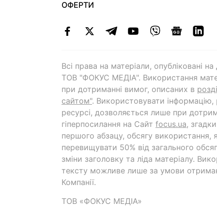
ОФЕРТИ
Всі права на матеріали, опубліковані н
ТОВ "ФОКУС МЕДІА". Використання мате
при дотриманні вимог, описаних в
розд
сайтом"
. Використовувати інформацію,
ресурсі, дозволяється лише при дотрим
гіперпосилання на Cайт
focus.ua
, згадк
першого абзацу, обсягу використання, 
перевищувати 50% від загального обсяг
зміни заголовку та ліда матеріалу. Вик
тексту можливе лише за умови отрима
Компанії.
ТОВ «ФОКУС МЕДІА»