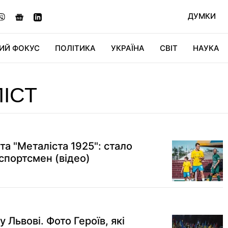
ДУМКИ
ИЙ ФОКУС
ПОЛІТИКА
УКРАЇНА
СВІТ
НАУКА
ДІДЖИТАЛ
АВТО
СВІТФАН
КУ
ІСТ
а "Металіста 1925": стало
 спортсмен (відео)
 Львові. Фото Героїв, які