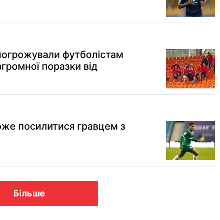
погрожували футболістам
громної поразки від
оже посилитися гравцем з
Більше