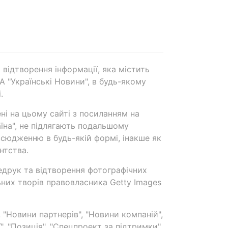
 відтворення інформації, яка містить
А "Українські Новини", в будь-якому
.
ені на цьому сайті з посиланням на
аїна", не підлягають подальшому
сюдженню в будь-якій формі, інакше як
нтства.
едрук та відтворення фотографічних
ьних творів правовласника Getty Images
 "Новини партнерів", "Новини компаній",
ї", "Позиція", "Спецпроект за підтримки"