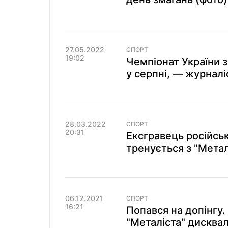
27.05.2022
СПОРТ
19:02
Чемпіонат України 
у серпні, — журналі
28.03.2022
СПОРТ
20:31
Ексгравець російськ
тренується з "Мета
06.12.2021
СПОРТ
16:21
Попався на допінгу
"Металіста" дисквал