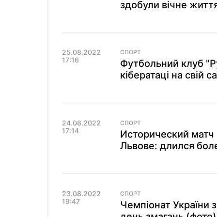
здобули вічне житт
25.08.2022
СПОРТ
17:16
Футбольний клуб "Ру
кібератаці на свій с
24.08.2022
СПОРТ
17:14
Исторический матч 
Львове: длился боле
23.08.2022
СПОРТ
19:47
Чемпіонат України 
день змагань (фото)