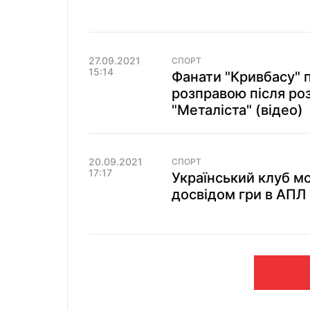
27.09.2021
СПОРТ
15:14
Фанати "Кривбасу" 
розправою після роз
"Металіста" (відео)
20.09.2021
СПОРТ
17:17
Український клуб м
досвідом гри в АПЛ