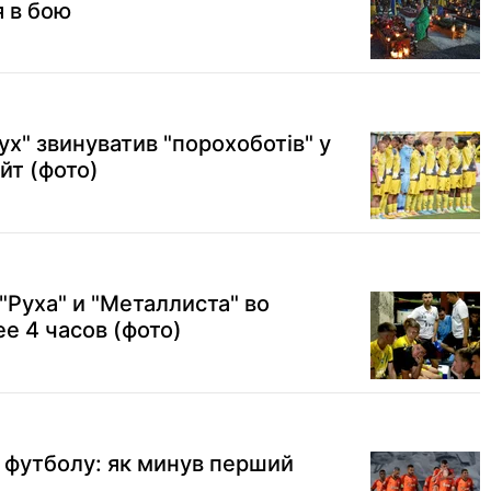
я в бою
х" звинуватив "порохоботів" у
айт (фото)
"Руха" и "Металлиста" во
е 4 часов (фото)
з футболу: як минув перший