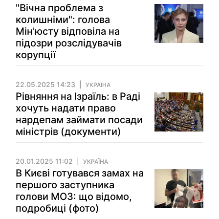
"Вічна проблема з
колишніми": голова
Мін'юсту відповіла на
підозри розслідувачів
корупції
22.05.2025 14:23
УКРАЇНА
Рівняння на Ізраїль: в Раді
хочуть надати право
нардепам займати посади
міністрів (документи)
20.01.2025 11:02
УКРАЇНА
В Києві готувався замах на
першого заступника
голови МОЗ: що відомо,
подробиці (фото)