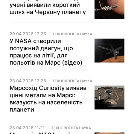
учені виявили короткий
шлях на Червону планету
29.04.2026 13:25
ТЕХНОЛОГІЇ ТА НАУКА
У NASA створили
потужний двигун, що
працює на літії, для
польотів на Марс (відео)
23.04.2026 13:28
ТЕХНОЛОГІЇ ТА НАУКА
Марсохід Curiosity виявив
цінні метали на Марсі:
вказують на населеність
планети
23.04.2026 11:21
ТЕХНОЛОГІЇ ТА НАУКА