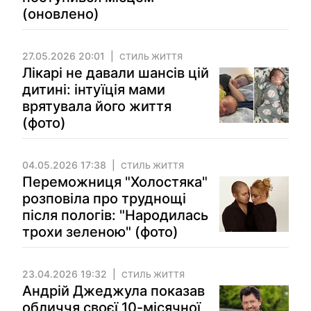
(оновлено)
27.05.2026 20:01
СТИЛЬ ЖИТТЯ
Лікарі не давали шансів цій
дитині: інтуїція мами
врятувала його життя
(фото)
04.05.2026 17:38
СТИЛЬ ЖИТТЯ
Переможниця "Холостяка"
розповіла про труднощі
після пологів: "Народилась
трохи зеленою" (фото)
23.04.2026 19:32
СТИЛЬ ЖИТТЯ
Андрій Джеджула показав
обличчя своєї 10-місячної