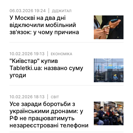
06.03.2026 19:24
ДІДЖИТАЛ
У Москві на два дні
відключили мобільний
зв'язок: у чому причина
10.02.2026 19:13
ЕКОНОМІКА
"Київстар" купив
Tabletki.ua: названо суму
угоди
10.02.2026 18:13
СВІТ
Усе заради боротьби з
українськими дронами: у
РФ не працюватимуть
незареєстровані телефони