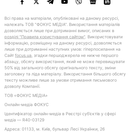
Всі права на матеріали, опубліковані на даному ресурсі,
належать ТОВ "ФОКУС МЕДІА". Використання матеріалів
дозволяється лише при дотриманні вимог, описаних в
розділі "Правила користування сайтом"
. Використовувати
інформацію, розміщену на даному ресурсі, дозволяється
лише при дотриманні наступних умов: гіперпосилання на
Cайт
focus.ua
, згадки першоджерела не нижче першого
абзацу, обсягу використання, який не може перевищувати
50% від загального обсягу оригінального тексту, зміни
заголовку та ліда матеріалу. Використання більшого обсягу
тексту можливе лише за умови отримання письмового
дозволу Компанії.
ТОВ «ФОКУС МЕДІА»
Онлайн-медіа ФОКУС
Ідентифікатор онлайн-медіа в Реєстрі суб’єктів у сфері
медіа — R40-03129
Адреса: 01133, м. Київ, бульвар Лесі Українки, 26