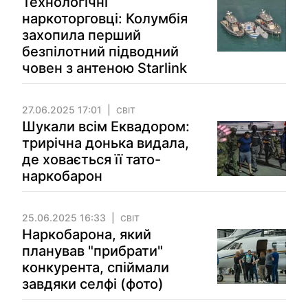
Технологічні
наркоторговці: Колумбія
захопила перший
безпілотний підводний
човен з антеною Starlink
27.06.2025 17:01
СВІТ
Шукали всім Еквадором:
трирічна донька видала,
де ховається її тато-
наркобарон
25.06.2025 16:33
СВІТ
Наркобарона, який
планував "прибрати"
конкурента, спіймали
завдяки селфі (фото)