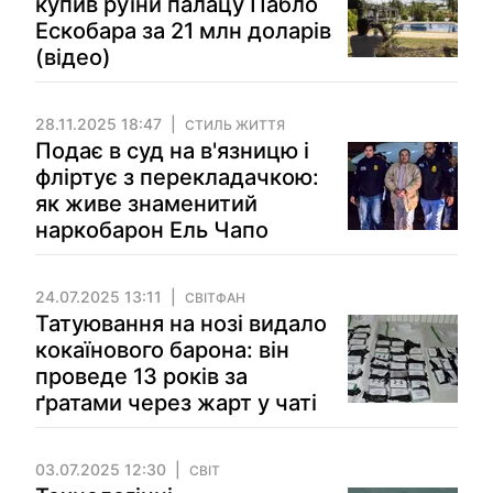
купив руїни палацу Пабло
Ескобара за 21 млн доларів
(відео)
28.11.2025 18:47
СТИЛЬ ЖИТТЯ
Подає в суд на в'язницю і
фліртує з перекладачкою:
як живе знаменитий
наркобарон Ель Чапо
24.07.2025 13:11
СВІТФАН
Татуювання на нозі видало
кокаїнового барона: він
проведе 13 років за
ґратами через жарт у чаті
03.07.2025 12:30
СВІТ