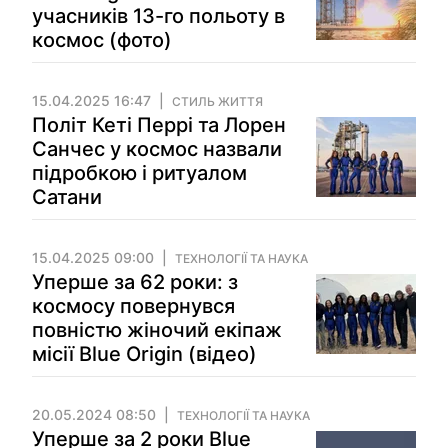
учасників 13-го польоту в
космос (фото)
15.04.2025 16:47
СТИЛЬ ЖИТТЯ
Політ Кеті Перрі та Лорен
Санчес у космос назвали
підробкою і ритуалом
Сатани
15.04.2025 09:00
ТЕХНОЛОГІЇ ТА НАУКА
Уперше за 62 роки: з
космосу повернувся
повністю жіночий екіпаж
місії Blue Origin (відео)
20.05.2024 08:50
ТЕХНОЛОГІЇ ТА НАУКА
Уперше за 2 роки Blue