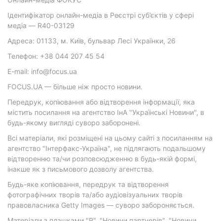
Ідентифікатор онлайн-медіа в Реєстрі суб’єктів у сфері
медіа — R40-03129
Адреса: 01133, м. Київ, бульвар Лесі Українки, 26
Телефон: +38 044 207 45 54
E-mail: info@focus.ua
FOCUS.UA — більше ніж просто новини.
Передрук, копіювання або відтворення інформації, яка
містить посилання на агентство ІнА "Українські Новини", в
будь-якому вигляді суворо заборонені.
Всі матеріали, які розміщені на цьому сайті з посиланням на
агентство "Інтерфакс-Україна", не підлягають подальшому
відтворенню та/чи розповсюдженню в будь-якій формі,
інакше як з письмового дозволу агентства.
Будь-яке копіювання, передрук та відтворення
фотографічних творів та/або аудіовізуальних творів
правовласника Getty Images — суворо забороняється.
Матеріали з плашками "Р", "Новини партнерів", "Новини