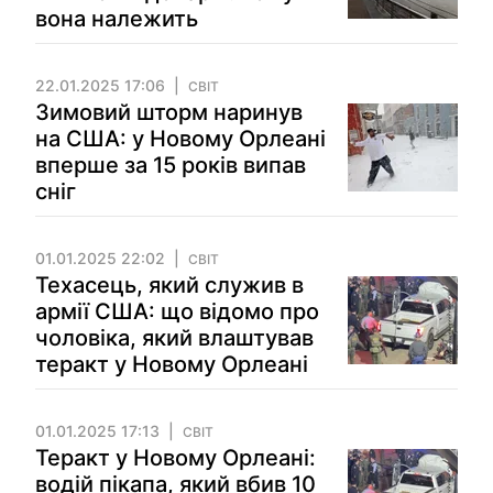
вона належить
22.01.2025 17:06
СВІТ
Зимовий шторм наринув
на США: у Новому Орлеані
вперше за 15 років випав
сніг
01.01.2025 22:02
СВІТ
Техасець, який служив в
армії США: що відомо про
чоловіка, який влаштував
теракт у Новому Орлеані
01.01.2025 17:13
СВІТ
Теракт у Новому Орлеані:
водій пікапа, який вбив 10