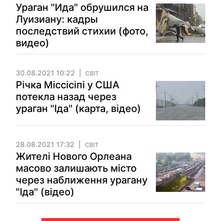
Ураган "Ида" обрушился на
Луизиану: кадры
последствий стихии (фото,
видео)
30.08.2021 10:22
СВІТ
Річка Міссісіпі у США
потекла назад через
ураган "Іда" (карта, відео)
28.08.2021 17:32
СВІТ
Жителі Нового Орлеана
масово залишають місто
через наближення урагану
"Іда" (відео)