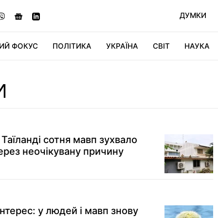
ДУМКИ
ИЙ ФОКУС
ПОЛІТИКА
УКРАЇНА
СВІТ
НАУКА
ДІДЖИТАЛ
АВТО
СВІТФАН
КУ
И
в Таїланді сотня мавп зухвало
через неочікувану причину
терес: у людей і мавп знову