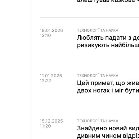
19.01.2026
ТЕХНОЛОГІЇ ТА НАУКА
12:10
Люблять падати з де
ризикують найбіль
11.01.2026
ТЕХНОЛОГІЇ ТА НАУКА
12:27
Цей примат, що жив 
двох ногах і міг бу
15.12.2025
ТЕХНОЛОГІЇ ТА НАУКА
11:20
Знайдено новий вид
дивним чином відріз