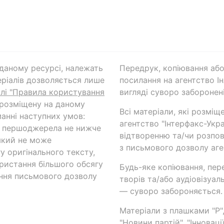
а даному ресурсі, належать
Передрук, копіювання або
ріалів дозволяється лише
посилання на агентство Ін
ілі "Правила користування
вигляді суворо заборонені
 розміщену на даному
Всі матеріали, які розміщ
анні наступних умов:
агентство "Інтерфакс-Укр
и першоджерела не нижче
відтворенню та/чи розпов
який не може
з письмового дозволу аге
у оригінального тексту,
ористання більшого обсягу
Будь-яке копіювання, пер
ння письмового дозволу
творів та/або аудіовізуал
— суворо забороняється.
Матеріали з плашками "Р",
"Новини партій", "Інноваці