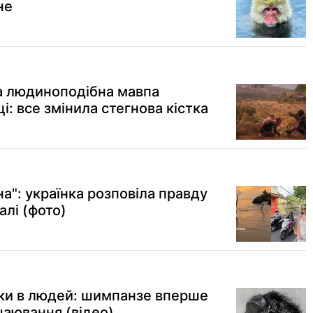
не
 людиноподібна мавпа
і: все змінила стегнова кістка
на": українка розповіла правду
алі (фото)
льки в людей: шимпанзе вперше
чаювання (відео)