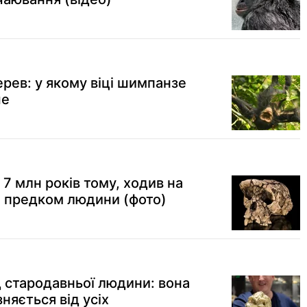
рев: у якому віці шимпанзе
ше
7 млн років тому, ходив на
ти предком людини (фото)
 стародавньої людини: вона
няється від усіх