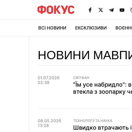
ВСІ НОВИНИ
ЕКСКЛЮЗИВИ
ВОЄНН
НОВИНИ МАВП
01.07.2026
СВІТФАН
02:38
"Їм усе набридло": 
втекла з зоопарку 
08.05.2026
ТЕХНОЛОГІЇ ТА НАУКА
13:28
Швидко втрачають ін