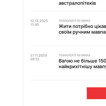
австралопітеків
12.12.2025
ТЕХНОЛОГІЇ ТА НАУКА
11:40
Жити потрібно ціка
своїм ручним мавпа
21.11.2025
ТЕХНОЛОГІЇ ТА НАУКА
09:15
Вагою не більше 150
найкрихітнішу мавпу