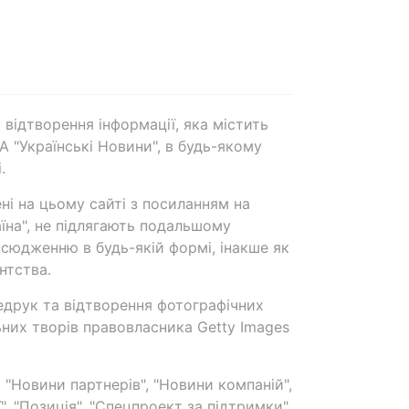
 відтворення інформації, яка містить
А "Українські Новини", в будь-якому
.
ені на цьому сайті з посиланням на
аїна", не підлягають подальшому
сюдженню в будь-якій формі, інакше як
нтства.
едрук та відтворення фотографічних
ьних творів правовласника Getty Images
 "Новини партнерів", "Новини компаній",
ї", "Позиція", "Спецпроект за підтримки"