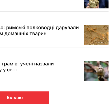
во: римські полководці дарували
м домашніх тварин
 грамів: учені назвали
 у світі
Більше