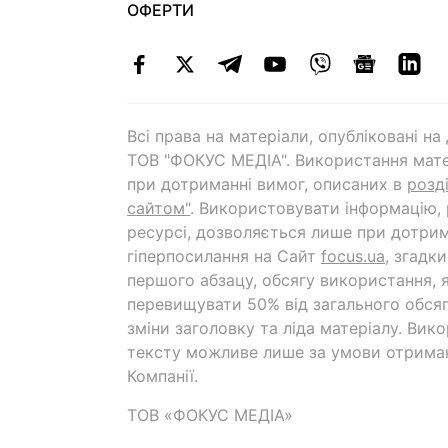
ОФЕРТИ
Всі права на матеріали, опубліковані н
ТОВ "ФОКУС МЕДІА". Використання мате
при дотриманні вимог, описаних в
розд
сайтом"
. Використовувати інформацію,
ресурсі, дозволяється лише при дотрим
гіперпосилання на Cайт
focus.ua
, згадк
першого абзацу, обсягу використання, 
перевищувати 50% від загального обсяг
зміни заголовку та ліда матеріалу. Вик
тексту можливе лише за умови отрима
Компанії.
ТОВ «ФОКУС МЕДІА»