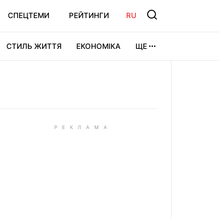
СПЕЦТЕМИ
РЕЙТИНГИ
RU
СТИЛЬ ЖИТТЯ
ЕКОНОМІКА
ЩЕ
ЛЬТУРА
ВІДЕОІГРИ
СПОРТ