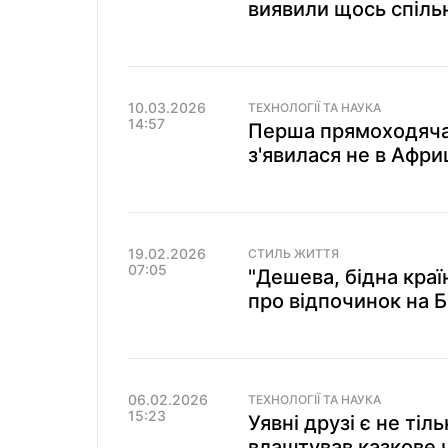
виявили щось спіль
10.03.2026
ТЕХНОЛОГІЇ ТА НАУКА
14:57
Перша прямоходяча
з'явилася не в Африц
19.02.2026
СТИЛЬ ЖИТТЯ
07:05
"Дешева, бідна краї
про відпочинок на Б
06.02.2026
ТЕХНОЛОГІЇ ТА НАУКА
15:23
Уявні друзі є не ті
влаштував казкове 