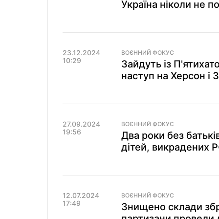
Україна ніколи не п
23.12.2024
ВОЄННИЙ ФОКУС
10:29
Зайдуть із П'ятихато
наступ на Херсон і
27.09.2024
ВОЄННИЙ ФОКУС
19:56
Два роки без батькі
дітей, викрадених Р
12.07.2024
ВОЄННИЙ ФОКУС
17:49
Знищено склади збро
партизани провели 