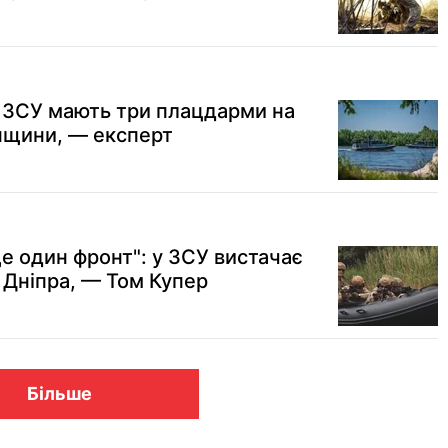
: ЗСУ мають три плацдарми на
нщини, — експерт
е один фронт": у ЗСУ вистачає
 Дніпра, — Том Купер
Більше