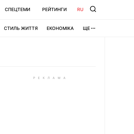
СПЕЦТЕМИ
РЕЙТИНГИ
RU
СТИЛЬ ЖИТТЯ
ЕКОНОМІКА
ЩЕ
ЛЬТУРА
ВІДЕОІГРИ
СПОРТ