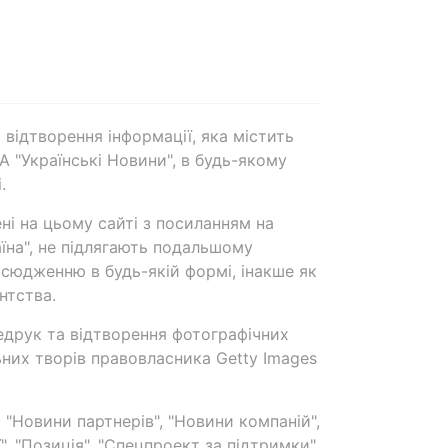
 відтворення інформації, яка містить
А "Українські Новини", в будь-якому
.
ені на цьому сайті з посиланням на
аїна", не підлягають подальшому
сюдженню в будь-якій формі, інакше як
нтства.
едрук та відтворення фотографічних
ьних творів правовласника Getty Images
 "Новини партнерів", "Новини компаній",
ї", "Позиція", "Спецпроект за підтримки"