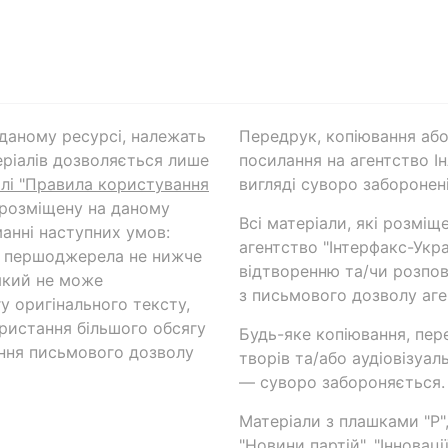
а даному ресурсі, належать
Передрук, копіювання або
ріалів дозволяється лише
посилання на агентство Ін
ілі "Правила користування
вигляді суворо заборонені
 розміщену на даному
Всі матеріали, які розміщ
анні наступних умов:
агентство "Інтерфакс-Укр
и першоджерела не нижче
відтворенню та/чи розпов
який не може
з письмового дозволу аге
у оригінального тексту,
ористання більшого обсягу
Будь-яке копіювання, пер
ння письмового дозволу
творів та/або аудіовізуал
— суворо забороняється.
Матеріали з плашками "Р",
"Новини партій", "Інноваці