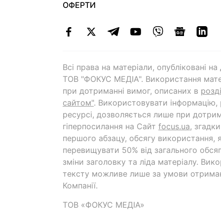
ОФЕРТИ
Всі права на матеріали, опубліковані н
ТОВ "ФОКУС МЕДІА". Використання мате
при дотриманні вимог, описаних в
розд
сайтом"
. Використовувати інформацію,
ресурсі, дозволяється лише при дотрим
гіперпосилання на Cайт
focus.ua
, згадк
першого абзацу, обсягу використання, 
перевищувати 50% від загального обсяг
зміни заголовку та ліда матеріалу. Вик
тексту можливе лише за умови отрима
Компанії.
ТОВ «ФОКУС МЕДІА»