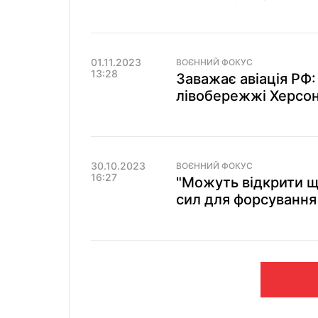
01.11.2023
ВОЄННИЙ ФОКУС
13:28
Заважає авіація РФ
лівобережжі Херсо
30.10.2023
ВОЄННИЙ ФОКУС
16:27
"Можуть відкрити щ
сил для форсування