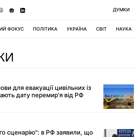
ДУМКИ
ИЙ ФОКУС
ПОЛІТИКА
УКРАЇНА
СВІТ
НАУКА
ДІДЖИТАЛ
АВТО
СВІТФАН
КУ
КИ
ови для евакуації цивільних із
ають дату перемир'я від РФ
о сценарію": в РФ заявили, що