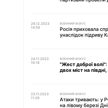
28.12.2023
ВОЄННИЙ ФОКУС
14:59
Росія приховала сп
унаслідок підриву К
24.11.2023
ВОЄННИЙ ФОКУС
19:18
"Жест доброї волі"
двох міст на півдні
23.11.2023
ВОЄННИЙ ФОКУС
11:26
Атаки тривають: у 
на лівому березі Дн