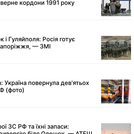
оверне кордони 1991 року
к і Гуляйполя: Росія готує
 Запоріжжя, — ЗМІ
в: Україна повернула дев'ятьох
Ф (фото)
ї ЗС РФ та їхні запаси:
диверсію біля Олешок, — АТЕШ