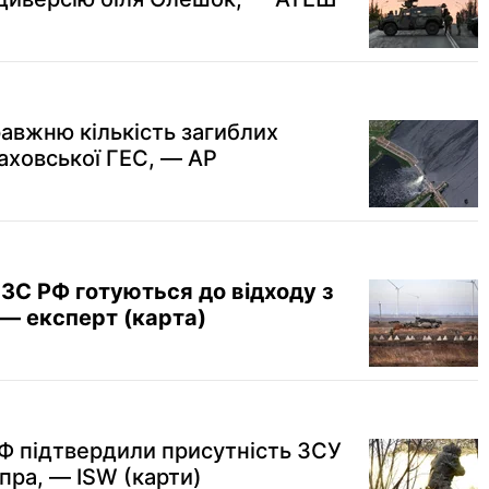
равжню кількість загиблих
аховської ГЕС, — AP
: ЗС РФ готуються до відходу з
, — експерт (карта)
РФ підтвердили присутність ЗСУ
іпра, — ISW (карти)