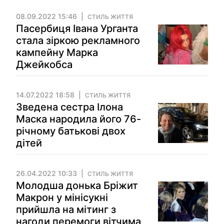
08.09.2022 15:46
СТИЛЬ ЖИТТЯ
Пасербиця Івана Урганта
стала зіркою рекламного
кампейну Марка
Джейкобса
14.07.2022 18:58
СТИЛЬ ЖИТТЯ
Зведена сестра Ілона
Маска народила його 76-
річному батькові двох
дітей
26.04.2022 10:33
СТИЛЬ ЖИТТЯ
Молодша донька Бріжит
Макрон у мінісукні
прийшла на мітинг з
нагоди перемоги вітчима