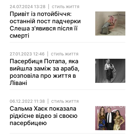
24.07.2024 13:28
СТИЛЬ ЖИТТЯ
Привіт із потойбіччя:
останній пост падчерки
Слеша з'явився після її
смерті
27.01.2023 12:46
СТИЛЬ ЖИТТЯ
Пасербиця Потапа, яка
вийшла заміж за араба,
розповіла про життя в
Лівані
06.12.2022 11:38
СТИЛЬ ЖИТТЯ
Сальма Хаєк показала
рідкісне відео зі своєю
пасербицею