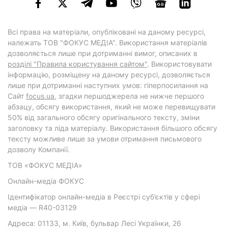
Всі права на матеріали, опубліковані на даному ресурсі,
належать ТОВ "ФОКУС МЕДІА". Використання матеріалів
дозволяється лише при дотриманні вимог, описаних в
розділі "Правила користування сайтом"
. Використовувати
інформацію, розміщену на даному ресурсі, дозволяється
лише при дотриманні наступних умов: гіперпосилання на
Cайт
focus.ua
, згадки першоджерела не нижче першого
абзацу, обсягу використання, який не може перевищувати
50% від загального обсягу оригінального тексту, зміни
заголовку та ліда матеріалу. Використання більшого обсягу
тексту можливе лише за умови отримання письмового
дозволу Компанії.
ТОВ «ФОКУС МЕДІА»
Онлайн-медіа ФОКУС
Ідентифікатор онлайн-медіа в Реєстрі суб’єктів у сфері
медіа — R40-03129
Адреса: 01133, м. Київ, бульвар Лесі Українки, 26