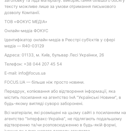
заголовку та ліда матеріалу. Використання більшого обсягу
тексту можливе лише за умови отримання письмового
дозволу Компанії.
ТОВ «ФОКУС МЕДІА»
Онлайн-медіа ФОКУС
Ідентифікатор онлайн-медіа в Реєстрі суб’єктів у сфері
медіа — R40-03129
Адреса: 01133, м. Київ, бульвар Лесі Українки, 26
Телефон: +38 044 207 45 54
E-mail: info@focus.ua
FOCUS.UA — більше ніж просто новини.
Передрук, копіювання або відтворення інформації, яка
містить посилання на агентство ІнА "Українські Новини", в
будь-якому вигляді суворо заборонені.
Всі матеріали, які розміщені на цьому сайті з посиланням на
агентство "Інтерфакс-Україна", не підлягають подальшому
відтворенню та/чи розповсюдженню в будь-якій формі,
інакше як з письмового дозволу агентства.