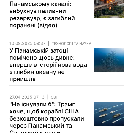
Панамському каналі:
вибухнув паливний
резервуар, є загиблий і
поранені (відео)
10.09.2025 09:37
ТЕХНОЛОГІЇ ТА НАУКА
У Панамській затоці
помічено щось дивне:
вперше в історії нова вода
з глибин океану не
прийшла
27.04.2025 07:13
СВІТ
"Не існували б": Трамп
хоче, щоб кораблі США
безкоштовно пропускали
через Панамський та
Суецький канали