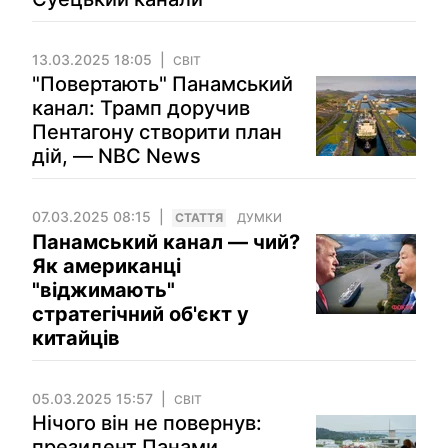
13.03.2025 18:05
СВІТ
"Повертають" Панамський
канал: Трамп доручив
Пентагону створити план
дій, — NBC News
07.03.2025 08:15
СТАТТЯ
ДУМКИ
Панамський канал — чий?
Як американці
"віджимають"
стратегічний об'єкт у
китайців
05.03.2025 15:57
СВІТ
Нічого він не повернув:
президент Панами