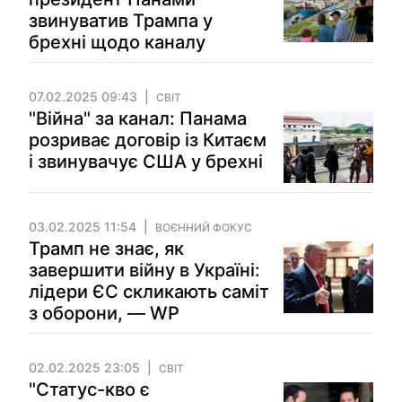
звинуватив Трампа у
брехні щодо каналу
07.02.2025 09:43
СВІТ
"Війна" за канал: Панама
розриває договір із Китаєм
і звинувачує США у брехні
03.02.2025 11:54
ВОЄННИЙ ФОКУС
Трамп не знає, як
завершити війну в Україні:
лідери ЄС скликають саміт
з оборони, — WP
02.02.2025 23:05
СВІТ
"Статус-кво є