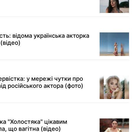
сть: відома українська акторка
(відео)
ервістка: у мережі чутки про
від російського актора (фото)
рка "Холостяка" цікавим
, що вагітна (відео)