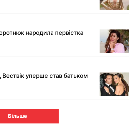
воротнюк народила первістка
д Вествік уперше став батьком
Більше