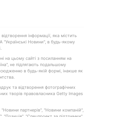
 відтворення інформації, яка містить
А "Українські Новини", в будь-якому
.
ені на цьому сайті з посиланням на
аїна", не підлягають подальшому
сюдженню в будь-якій формі, інакше як
нтства.
едрук та відтворення фотографічних
ьних творів правовласника Getty Images
 "Новини партнерів", "Новини компаній",
ї", "Позиція", "Спецпроект за підтримки"