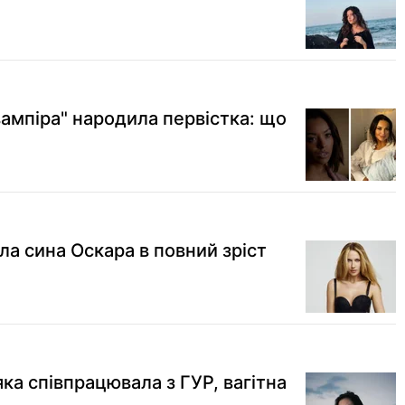
вампіра" народила первістка: що
ла сина Оскара в повний зріст
яка співпрацювала з ГУР, вагітна