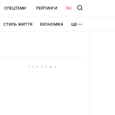
СПЕЦТЕМИ
РЕЙТИНГИ
RU
СТИЛЬ ЖИТТЯ
ЕКОНОМІКА
ЩЕ
ЛЬТУРА
ВІДЕОІГРИ
СПОРТ