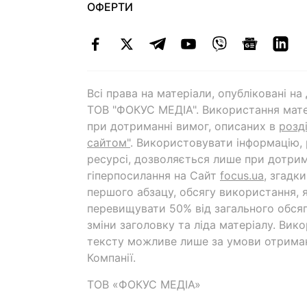
ОФЕРТИ
Всі права на матеріали, опубліковані н
ТОВ "ФОКУС МЕДІА". Використання мате
при дотриманні вимог, описаних в
розд
сайтом"
. Використовувати інформацію,
ресурсі, дозволяється лише при дотрим
гіперпосилання на Cайт
focus.ua
, згадк
першого абзацу, обсягу використання, 
перевищувати 50% від загального обсяг
зміни заголовку та ліда матеріалу. Вик
тексту можливе лише за умови отрима
Компанії.
ТОВ «ФОКУС МЕДІА»