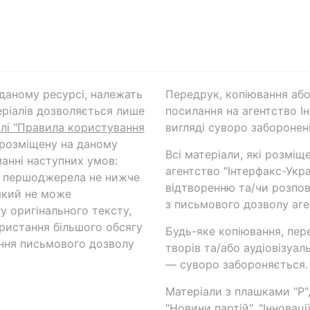
а даному ресурсі, належать
Передрук, копіювання або
ріалів дозволяється лише
посилання на агентство Ін
ілі "Правила користування
вигляді суворо заборонені
 розміщену на даному
Всі матеріали, які розміщ
анні наступних умов:
агентство "Інтерфакс-Укр
и першоджерела не нижче
відтворенню та/чи розпов
який не може
з письмового дозволу аге
у оригінального тексту,
ористання більшого обсягу
Будь-яке копіювання, пер
ння письмового дозволу
творів та/або аудіовізуал
— суворо забороняється.
Матеріали з плашками "Р",
"Новини партій", "Інноваці