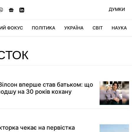
ДУМКИ
ИЙ ФОКУС
ПОЛІТИКА
УКРАЇНА
СВІТ
НАУКА
ДІДЖИТАЛ
АВТО
СВІТФАН
КУ
СТОК
Вілсон вперше став батьком: що
лодшу на 30 років кохану
кторка чекає на первістка