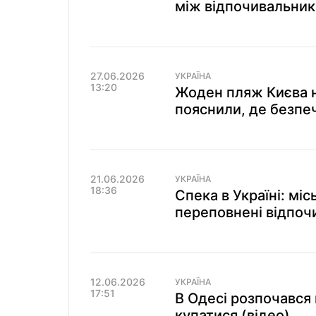
між відпочивальник
27.06.2026
УКРАЇНА
13:20
Жоден пляж Києва н
пояснили, де безпе
21.06.2026
УКРАЇНА
18:36
Спека в Україні: міс
переповнені відпоч
12.06.2026
УКРАЇНА
17:51
В Одесі розпочався
купатися (відео)