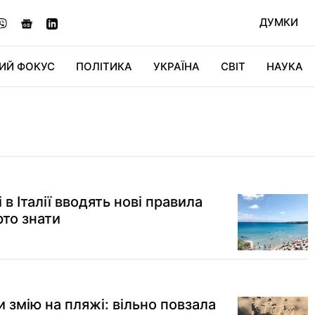
ДУМКИ
ИЙ ФОКУС
ПОЛІТИКА
УКРАЇНА
СВІТ
НАУКА
ДІДЖИТАЛ
АВТО
СВІТФАН
КУ
І
в Італії вводять нові правила
рто знати
 змію на пляжі: вільно повзала