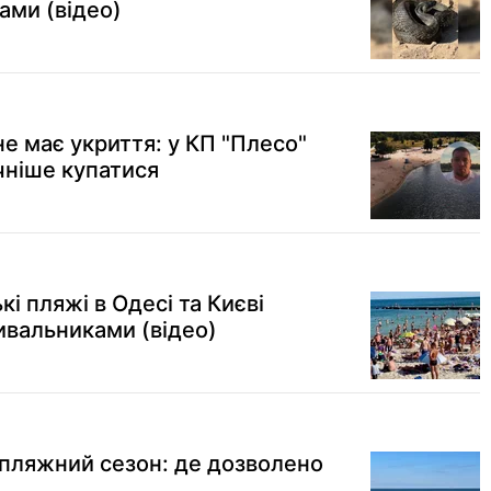
ами (відео)
е має укриття: у КП "Плесо"
чніше купатися
ькі пляжі в Одесі та Києві
ивальниками (відео)
 пляжний сезон: де дозволено