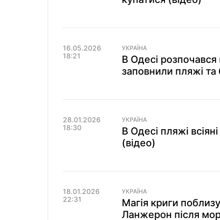
16.05.2026
УКРАЇНА
18:21
В Одесі розпочався
заповнили пляжі та
28.01.2026
УКРАЇНА
18:30
В Одесі пляжі всія
(відео)
18.01.2026
УКРАЇНА
22:31
Магія криги поблизу
Ланжерон після мор