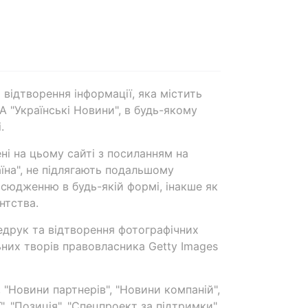
 відтворення інформації, яка містить
А "Українські Новини", в будь-якому
.
ені на цьому сайті з посиланням на
аїна", не підлягають подальшому
сюдженню в будь-якій формі, інакше як
нтства.
едрук та відтворення фотографічних
ьних творів правовласника Getty Images
 "Новини партнерів", "Новини компаній",
ї", "Позиція", "Спецпроект за підтримки"