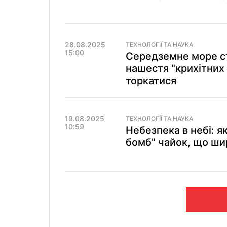
28.08.2025
ТЕХНОЛОГІЇ ТА НАУКА
15:00
Середземне море с
нашестя "крихітних 
торкатися
19.08.2025
ТЕХНОЛОГІЇ ТА НАУКА
10:59
Небезпека в небі: я
бомб" чайок, що ш