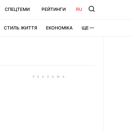
СПЕЦТЕМИ
РЕЙТИНГИ
RU
СТИЛЬ ЖИТТЯ
ЕКОНОМІКА
ЩЕ
ЛЬТУРА
ВІДЕОІГРИ
СПОРТ