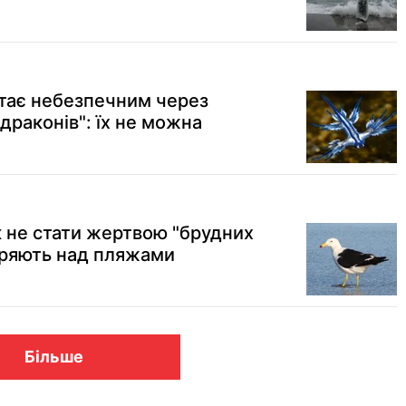
тає небезпечним через
драконів": їх не можна
к не стати жертвою "брудних
иряють над пляжами
Більше