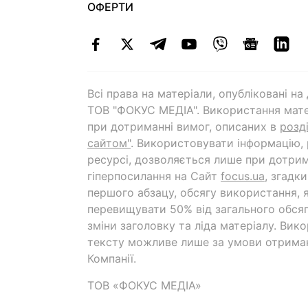
ОФЕРТИ
Всі права на матеріали, опубліковані н
ТОВ "ФОКУС МЕДІА". Використання мате
при дотриманні вимог, описаних в
розд
сайтом"
. Використовувати інформацію,
ресурсі, дозволяється лише при дотрим
гіперпосилання на Cайт
focus.ua
, згадк
першого абзацу, обсягу використання, 
перевищувати 50% від загального обсяг
зміни заголовку та ліда матеріалу. Вик
тексту можливе лише за умови отрима
Компанії.
ТОВ «ФОКУС МЕДІА»