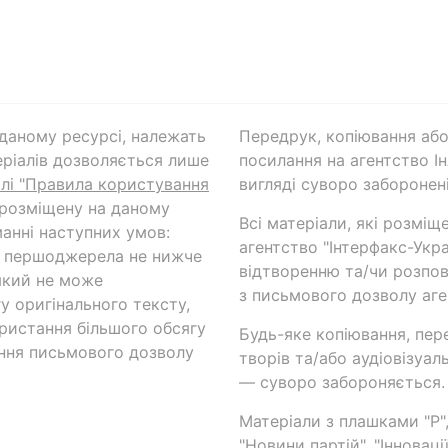
а даному ресурсі, належать
Передрук, копіювання або
ріалів дозволяється лише
посилання на агентство Ін
ілі "Правила користування
вигляді суворо заборонені
 розміщену на даному
Всі матеріали, які розміщ
анні наступних умов:
агентство "Інтерфакс-Укр
и першоджерела не нижче
відтворенню та/чи розпов
який не може
з письмового дозволу аге
у оригінального тексту,
ористання більшого обсягу
Будь-яке копіювання, пер
ння письмового дозволу
творів та/або аудіовізуал
— суворо забороняється.
Матеріали з плашками "Р",
"Новини партій", "Інноваці