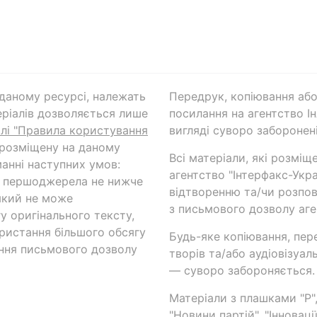
а даному ресурсі, належать
Передрук, копіювання або
ріалів дозволяється лише
посилання на агентство Ін
ілі "Правила користування
вигляді суворо заборонені
 розміщену на даному
Всі матеріали, які розміщ
анні наступних умов:
агентство "Інтерфакс-Укр
и першоджерела не нижче
відтворенню та/чи розпов
який не може
з письмового дозволу аге
у оригінального тексту,
ористання більшого обсягу
Будь-яке копіювання, пер
ння письмового дозволу
творів та/або аудіовізуал
— суворо забороняється.
Матеріали з плашками "Р",
"Новини партій", "Інноваці