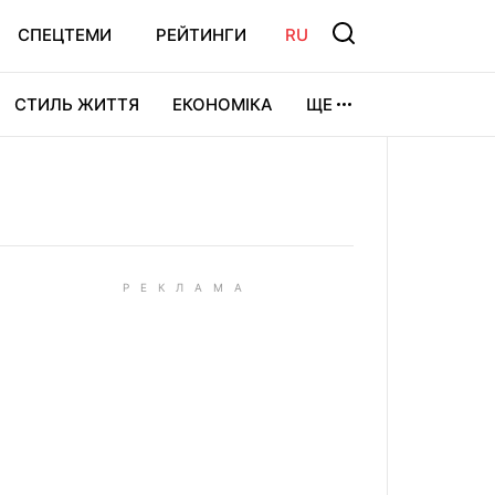
СПЕЦТЕМИ
РЕЙТИНГИ
RU
СТИЛЬ ЖИТТЯ
ЕКОНОМІКА
ЩЕ
ЛЬТУРА
ВІДЕОІГРИ
СПОРТ