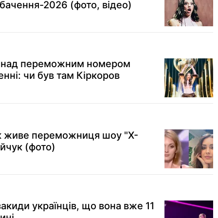
ачення-2026 (фото, відео)
и над переможним номером
енні: чи був там Кіркоров
як живе переможниця шоу "Х-
йчук (фото)
закиди українців, що вона вже 11
ині