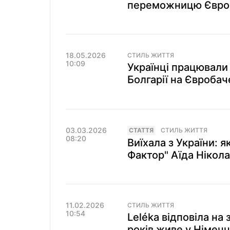
переможницю Євроб
18.05.2026
СТИЛЬ ЖИТТЯ
10:09
Українці працювал
Болгарії на Євробач
03.03.2026
СТАТТЯ
СТИЛЬ ЖИТТЯ
08:20
Виїхала з України: 
Фактор" Аїда Нікола
11.02.2026
СТИЛЬ ЖИТТЯ
10:54
Leléka відповіла на 
років живе у Німечч