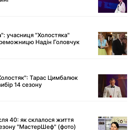
а": учасниця "Холостяка"
ереможницю Надін Головчук
"Холостяк": Тарас Цимбалюк
ибір 14 сезону
сля 40: як склалося життя
езону "МастерШеф" (фото)