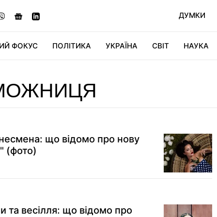
ДУМКИ
ИЙ ФОКУС
ПОЛІТИКА
УКРАЇНА
СВІТ
НАУКА
ДІДЖИТАЛ
АВТО
СВІТФАН
КУ
МОЖНИЦЯ
знесмена: що відомо про нову
" (фото)
и та весілля: що відомо про