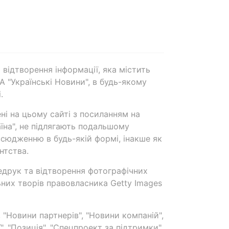
 відтворення інформації, яка містить
А "Українські Новини", в будь-якому
.
ені на цьому сайті з посиланням на
аїна", не підлягають подальшому
сюдженню в будь-якій формі, інакше як
нтства.
едрук та відтворення фотографічних
ьних творів правовласника Getty Images
 "Новини партнерів", "Новини компаній",
ї", "Позиція", "Спецпроект за підтримки"