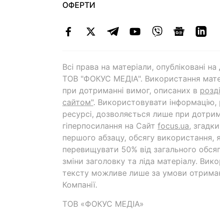
ОФЕРТИ
Всі права на матеріали, опубліковані н
ТОВ "ФОКУС МЕДІА". Використання мате
при дотриманні вимог, описаних в
розд
сайтом"
. Використовувати інформацію,
ресурсі, дозволяється лише при дотрим
гіперпосилання на Cайт
focus.ua
, згадк
першого абзацу, обсягу використання, 
перевищувати 50% від загального обсяг
зміни заголовку та ліда матеріалу. Вик
тексту можливе лише за умови отрима
Компанії.
ТОВ «ФОКУС МЕДІА»