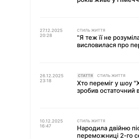
27.12.2025
СТИЛЬ ЖИТТЯ
20:28
"Я теж її не розуміл
висловилася про п
26.12.2025
СТАТТЯ
СТИЛЬ ЖИТТЯ
23:18
Хто переміг у шоу 
зробив остаточний в
10.12.2025
СТИЛЬ ЖИТТЯ
16:47
Народила двійню пі
переможниці 2-го с