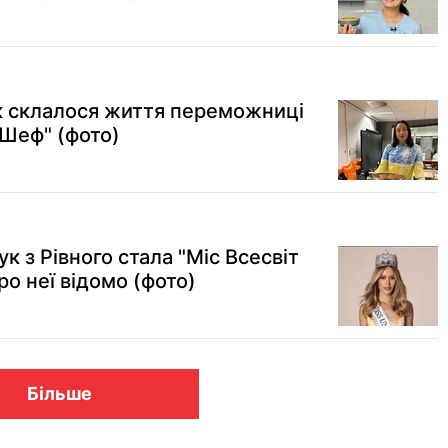
як склалося життя переможниці
рШеф" (фото)
к з Рівного стала "Міс Всесвіт
ро неї відомо (фото)
Більше