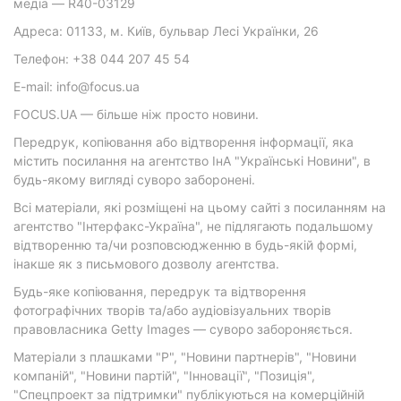
медіа — R40-03129
Адреса: 01133, м. Київ, бульвар Лесі Українки, 26
Телефон: +38 044 207 45 54
E-mail: info@focus.ua
FOCUS.UA — більше ніж просто новини.
Передрук, копіювання або відтворення інформації, яка
містить посилання на агентство ІнА "Українські Новини", в
будь-якому вигляді суворо заборонені.
Всі матеріали, які розміщені на цьому сайті з посиланням на
агентство "Інтерфакс-Україна", не підлягають подальшому
відтворенню та/чи розповсюдженню в будь-якій формі,
інакше як з письмового дозволу агентства.
Будь-яке копіювання, передрук та відтворення
фотографічних творів та/або аудіовізуальних творів
правовласника Getty Images — суворо забороняється.
Матеріали з плашками "Р", "Новини партнерів", "Новини
компаній", "Новини партій", "Інновації", "Позиція",
"Спецпроект за підтримки" публікуються на комерційній