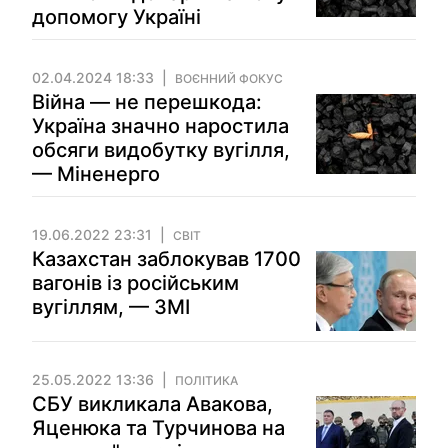
допомогу Україні
02.04.2024 18:33
ВОЄННИЙ ФОКУС
Війна — не перешкода:
Україна значно наростила
обсяги видобутку вугілля,
— Міненерго
19.06.2022 23:31
СВІТ
Казахстан заблокував 1700
вагонів із російським
вугіллям, — ЗМІ
25.05.2022 13:36
ПОЛІТИКА
СБУ викликала Авакова,
Яценюка та Турчинова на