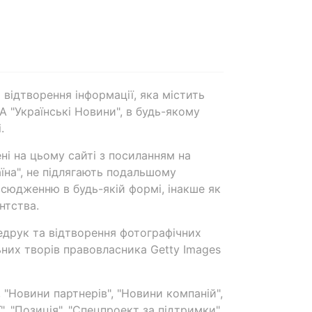
 відтворення інформації, яка містить
А "Українські Новини", в будь-якому
.
ені на цьому сайті з посиланням на
аїна", не підлягають подальшому
сюдженню в будь-якій формі, інакше як
нтства.
едрук та відтворення фотографічних
ьних творів правовласника Getty Images
 "Новини партнерів", "Новини компаній",
ї", "Позиція", "Спецпроект за підтримки"