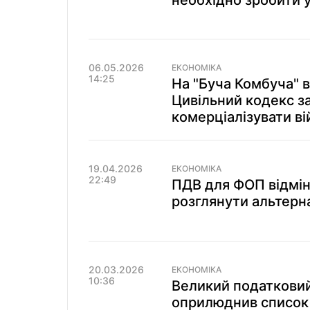
необхідно зробити 
06.05.2026
ЕКОНОМІКА
14:25
На "Буча Комбуча" 
Цивільний кодекс з
комерціалізувати ві
19.04.2026
ЕКОНОМІКА
22:49
ПДВ для ФОП відмін
розглянути альтерн
20.03.2026
ЕКОНОМІКА
10:36
Великий податковий
оприлюднив список 