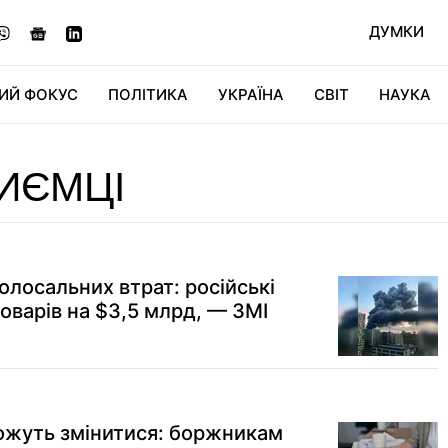
ДУМКИ
ИЙ ФОКУС
ПОЛІТИКА
УКРАЇНА
СВІТ
НАУКА
ДІДЖИТАЛ
АВТО
СВІТФАН
КУ
ИЄМЦІ
колосальних втрат: російські
оварів на $3,5 млрд, — ЗМІ
можуть змінитися: боржникам