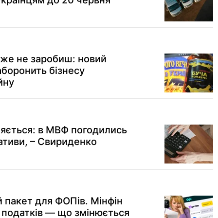
українцям до 20 червня
вже не заробиш: новий
аборонить бізнесу
йну
яється: в МВФ погодились
ативи, – Свириденко
 пакет для ФОПів. Мінфін
податків — що змінюється