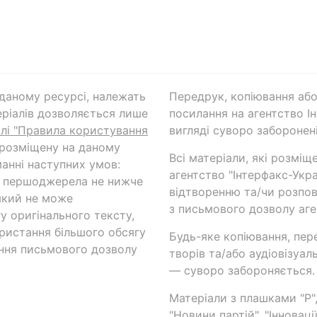
а даному ресурсі, належать
Передрук, копіювання або
ріалів дозволяється лише
посилання на агентство Ін
ілі "Правила користування
вигляді суворо заборонені
 розміщену на даному
Всі матеріали, які розміщ
анні наступних умов:
агентство "Інтерфакс-Укр
и першоджерела не нижче
відтворенню та/чи розпов
який не може
з письмового дозволу аге
у оригінального тексту,
ористання більшого обсягу
Будь-яке копіювання, пер
ння письмового дозволу
творів та/або аудіовізуал
— суворо забороняється.
Матеріали з плашками "Р",
"Новини партій", "Інноваці