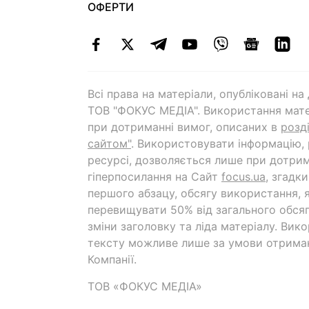
ОФЕРТИ
Всі права на матеріали, опубліковані н
ТОВ "ФОКУС МЕДІА". Використання мате
при дотриманні вимог, описаних в
розд
сайтом"
. Використовувати інформацію,
ресурсі, дозволяється лише при дотрим
гіперпосилання на Cайт
focus.ua
, згадк
першого абзацу, обсягу використання, 
перевищувати 50% від загального обсяг
зміни заголовку та ліда матеріалу. Вик
тексту можливе лише за умови отрима
Компанії.
ТОВ «ФОКУС МЕДІА»