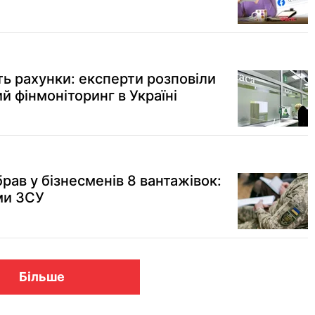
ь рахунки: експерти розповіли
й фінмоніторинг в Україні
рав у бізнесменів 8 вантажівок:
ми ЗСУ
Більше