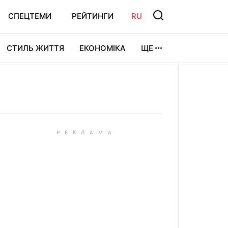
СПЕЦТЕМИ
РЕЙТИНГИ
RU
СТИЛЬ ЖИТТЯ
ЕКОНОМІКА
ЩЕ
ЛЬТУРА
ВІДЕОІГРИ
СПОРТ