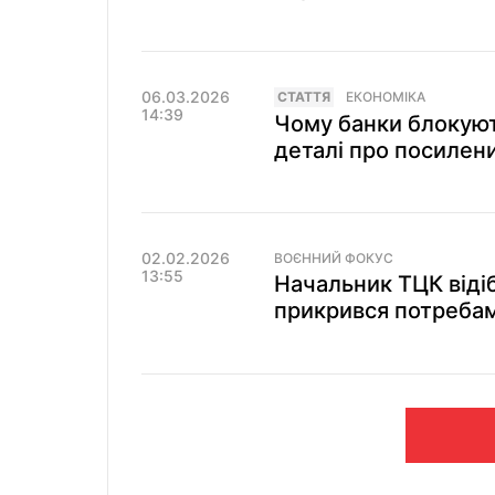
06.03.2026
СТАТТЯ
ЕКОНОМІКА
14:39
Чому банки блокуют
деталі про посилени
02.02.2026
ВОЄННИЙ ФОКУС
13:55
Начальник ТЦК відіб
прикрився потреба