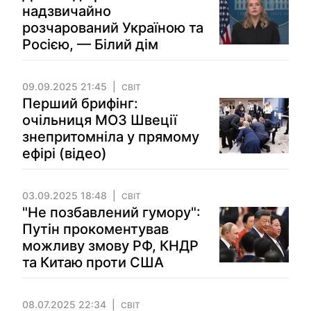
надзвичайно
розчарований Україною та
Росією, — Білий дім
09.09.2025 21:45
СВІТ
Перший брифінг:
очільниця МОЗ Швеції
знепритомніла у прямому
ефірі (відео)
03.09.2025 18:48
СВІТ
"Не позбавлений гумору":
Путін прокоментував
можливу змову РФ, КНДР
та Китаю проти США
08.07.2025 22:34
СВІТ