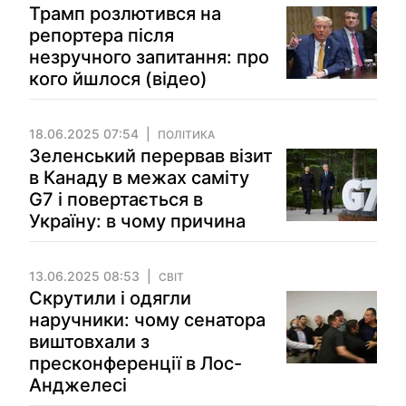
Трамп розлютився на
репортера після
незручного запитання: про
кого йшлося (відео)
18.06.2025 07:54
ПОЛІТИКА
Зеленський перервав візит
в Канаду в межах саміту
G7 і повертається в
Україну: в чому причина
13.06.2025 08:53
СВІТ
Скрутили і одягли
наручники: чому сенатора
виштовхали з
пресконференції в Лос-
Анджелесі