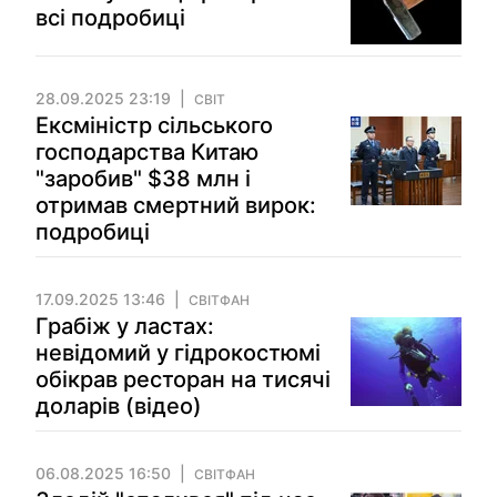
всі подробиці
28.09.2025 23:19
СВІТ
Ексміністр сільського
господарства Китаю
"заробив" $38 млн і
отримав смертний вирок:
подробиці
17.09.2025 13:46
СВІТФАН
Грабіж у ластах:
невідомий у гідрокостюмі
обікрав ресторан на тисячі
доларів (відео)
06.08.2025 16:50
СВІТФАН