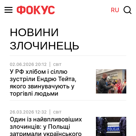
RU
НОВИНИ
ЗЛОЧИНЕЦЬ
02.06.2026 20:12
СВІТ
У РФ хлібом і сіллю
зустріли Ендрю Тейта,
якого звинувачують у
торгівлі людьми
26.03.2026 12:32
СВІТ
Один із найвпливовіших
злочинців: у Польщі
затримали українського