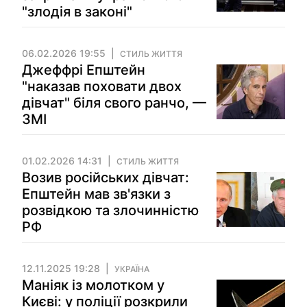
"злодія в законі"
06.02.2026 19:55
СТИЛЬ ЖИТТЯ
Джеффрі Епштейн
"наказав поховати двох
дівчат" біля свого ранчо, —
ЗМІ
01.02.2026 14:31
СТИЛЬ ЖИТТЯ
Возив російських дівчат:
Епштейн мав зв'язки з
розвідкою та злочинністю
РФ
12.11.2025 19:28
УКРАЇНА
Маніяк із молотком у
Києві: у поліції розкрили