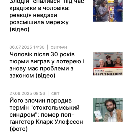
Злодій "спалився" під час
крадіжки в чоловіка:
реакція невдахи
розсмішила мережу
(відео)
06.07.2025 14:30
СВІТФАН
Чоловік після 30 років
тюрми виграв у лотерею і
знову має проблеми з
законом (відео)
27.06.2025 08:56
СВІТ
Його злочин породив
термін "стокгольмський
синдром": помер поп-
гангстер Кларк Улофссон
(фото)