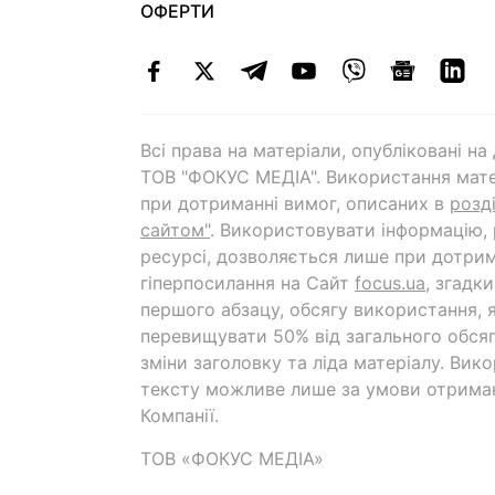
ОФЕРТИ
Всі права на матеріали, опубліковані н
ТОВ "ФОКУС МЕДІА". Використання мате
при дотриманні вимог, описаних в
розд
сайтом"
. Використовувати інформацію,
ресурсі, дозволяється лише при дотрим
гіперпосилання на Cайт
focus.ua
, згадк
першого абзацу, обсягу використання, 
перевищувати 50% від загального обсяг
зміни заголовку та ліда матеріалу. Вик
тексту можливе лише за умови отрима
Компанії.
ТОВ «ФОКУС МЕДІА»