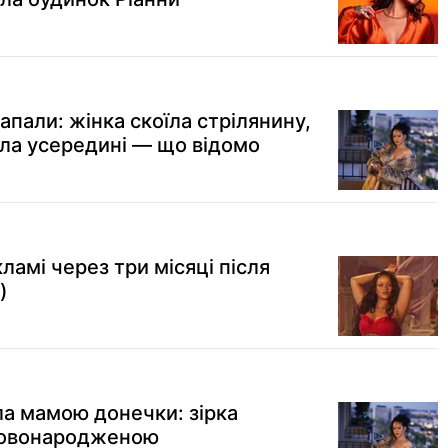
апали: жінка скоїла стрілянину,
ала усередині — що відомо
ламі через три місяці після
)
ла мамою донечки: зірка
 новонародженою