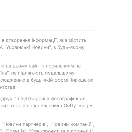
 відтворення інформації, яка містить
А "Українські Новини", в будь-якому
.
ені на цьому сайті з посиланням на
аїна", не підлягають подальшому
сюдженню в будь-якій формі, інакше як
нтства.
едрук та відтворення фотографічних
ьних творів правовласника Getty Images
 "Новини партнерів", "Новини компаній",
ї", "Позиція", "Спецпроект за підтримки"