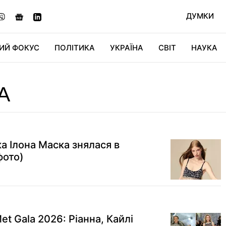
ДУМКИ
ИЙ ФОКУС
ПОЛІТИКА
УКРАЇНА
СВІТ
НАУКА
ДІДЖИТАЛ
АВТО
СВІТФАН
КУ
А
а Ілона Маска знялася в
фото)
t Gala 2026: Ріанна, Кайлі