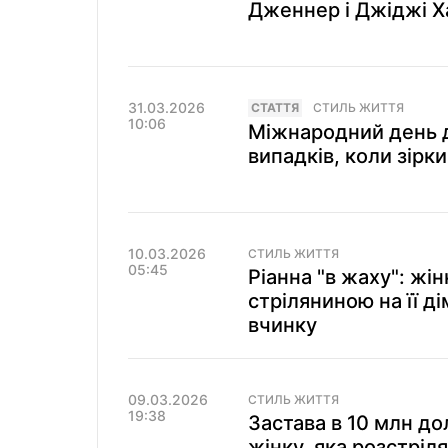
Дженнер і Джіджі Х
31.03.2026
СТАТТЯ
СТИЛЬ ЖИТТЯ
10:06
Міжнародний день д
випадків, коли зірк
10.03.2026
СТИЛЬ ЖИТТЯ
05:45
Ріанна "в жаху": жін
стріляниною на її ді
вчинку
09.03.2026
СТИЛЬ ЖИТТЯ
19:38
Застава в 10 млн д
жінку, яка розстріл