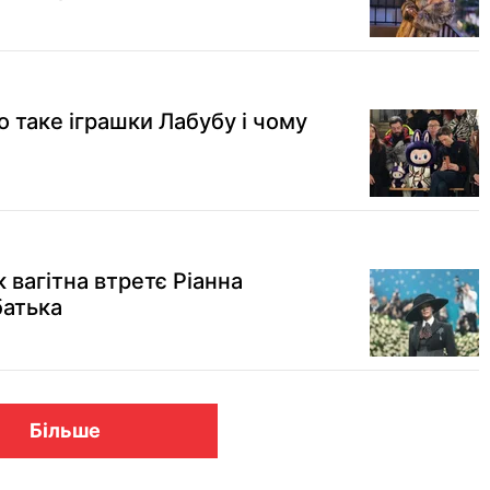
о таке іграшки Лабубу і чому
к вагітна втретє Ріанна
батька
Більше