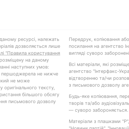
а даному ресурсі, належать
Передрук, копіювання або
ріалів дозволяється лише
посилання на агентство Ін
ілі "Правила користування
вигляді суворо заборонені
 розміщену на даному
Всі матеріали, які розміщ
анні наступних умов:
агентство "Інтерфакс-Укр
и першоджерела не нижче
відтворенню та/чи розпов
який не може
з письмового дозволу аге
у оригінального тексту,
ористання більшого обсягу
Будь-яке копіювання, пер
ння письмового дозволу
творів та/або аудіовізуал
— суворо забороняється.
Матеріали з плашками "Р",
"Новини партій", "Інноваці