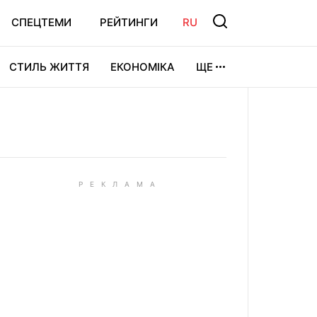
СПЕЦТЕМИ
РЕЙТИНГИ
RU
СТИЛЬ ЖИТТЯ
ЕКОНОМІКА
ЩЕ
ЛЬТУРА
ВІДЕОІГРИ
СПОРТ