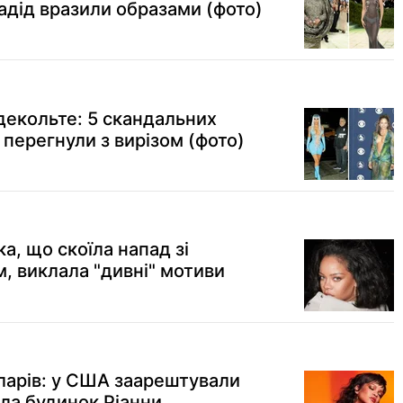
адід вразили образами (фото)
екольте: 5 скандальних
и перегнули з вирізом (фото)
ка, що скоїла напад зі
м, виклала "дивні" мотиви
оларів: у США заарештували
яла будинок Ріанни