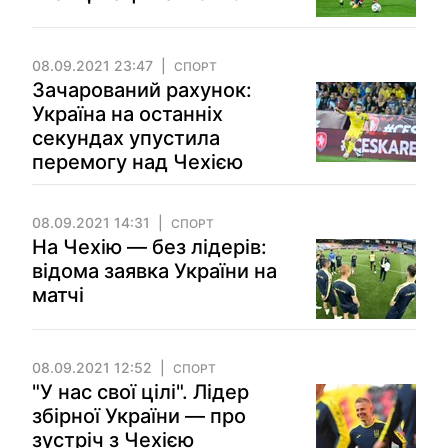
08.09.2021 23:47
СПОРТ
Зачарований рахунок:
Україна на останніх
секундах упустила
перемогу над Чехією
08.09.2021 14:31
СПОРТ
На Чехію — без лідерів:
відома заявка України на
матчі
08.09.2021 12:52
СПОРТ
"У нас свої цілі". Лідер
збірної України — про
зустріч з Чехією