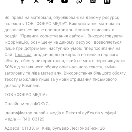
Всі права на матеріали, опубліковані на даному ресурсі,
належать ТОВ "ФОКУС МЕДІА". Використання матеріалів
дозволяється лише при дотриманні вимог, описаних в
розділі "Правила користування сайтом"
. Використовувати
інформацію, розміщену на даному ресурсі, дозволяється
лише при дотриманні наступних умов: гіперпосилання на
Cайт
focus.ua
, згадки першоджерела не нижче першого
абзацу, обсягу використання, який не може перевищувати
50% від загального обсягу оригінального тексту, зміни
заголовку та ліда матеріалу. Використання більшого обсягу
тексту можливе лише за умови отримання письмового
дозволу Компанії.
ТОВ «ФОКУС МЕДІА»
Онлайн-медіа ФОКУС
Ідентифікатор онлайн-медіа в Реєстрі суб’єктів у сфері
медіа — R40-03129
Адреса: 01133, м. Київ, бульвар Лесі Українки, 26