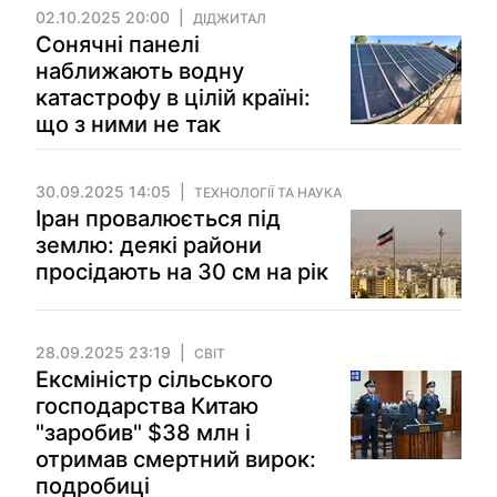
02.10.2025 20:00
ДІДЖИТАЛ
Сонячні панелі
наближають водну
катастрофу в цілій країні:
що з ними не так
30.09.2025 14:05
ТЕХНОЛОГІЇ ТА НАУКА
Іран провалюється під
землю: деякі райони
просідають на 30 см на рік
28.09.2025 23:19
СВІТ
Ексміністр сільського
господарства Китаю
"заробив" $38 млн і
отримав смертний вирок:
подробиці