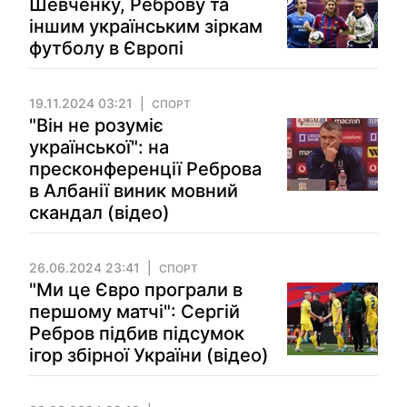
Шевченку, Реброву та
іншим українським зіркам
футболу в Європі
19.11.2024 03:21
СПОРТ
"Він не розуміє
української": на
пресконференції Реброва
в Албанії виник мовний
скандал (відео)
26.06.2024 23:41
СПОРТ
"Ми це Євро програли в
першому матчі": Сергій
Ребров підбив підсумок
ігор збірної України (відео)