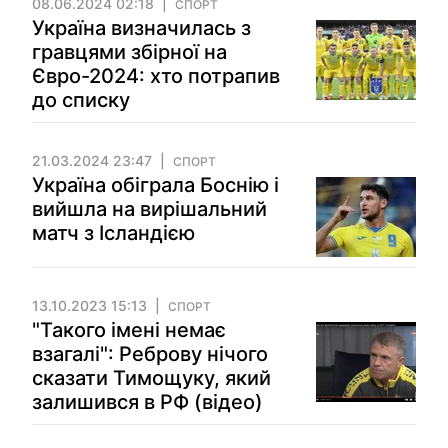
08.06.2024 02:18
СПОРТ
Україна визначилась з
гравцями збірної на
Євро-2024: хто потрапив
до списку
21.03.2024 23:47
СПОРТ
Україна обіграла Боснію і
вийшла на вирішальний
матч з Ісландією
13.10.2023 15:13
СПОРТ
"Такого імені немає
взагалі": Реброву нічого
сказати Тимощуку, який
залишився в РФ (відео)