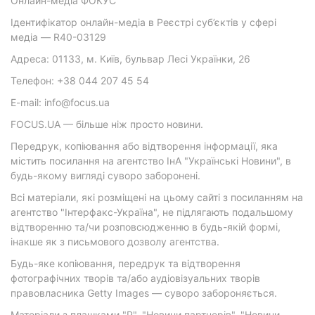
Онлайн-медіа ФОКУС
Ідентифікатор онлайн-медіа в Реєстрі суб’єктів у сфері
медіа — R40-03129
Адреса: 01133, м. Київ, бульвар Лесі Українки, 26
Телефон: +38 044 207 45 54
E-mail: info@focus.ua
FOCUS.UA — більше ніж просто новини.
Передрук, копіювання або відтворення інформації, яка
містить посилання на агентство ІнА "Українські Новини", в
будь-якому вигляді суворо заборонені.
Всі матеріали, які розміщені на цьому сайті з посиланням на
агентство "Інтерфакс-Україна", не підлягають подальшому
відтворенню та/чи розповсюдженню в будь-якій формі,
інакше як з письмового дозволу агентства.
Будь-яке копіювання, передрук та відтворення
фотографічних творів та/або аудіовізуальних творів
правовласника Getty Images — суворо забороняється.
Матеріали з плашками "Р", "Новини партнерів", "Новини