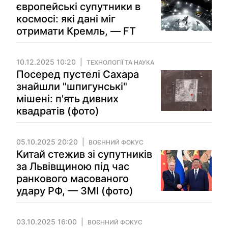
європейські супутники в
космосі: які дані міг
отримати Кремль, — FT
10.12.2025 10:20
ТЕХНОЛОГІЇ ТА НАУКА
Посеред пустелі Сахара
знайшли "шпигунські"
мішені: п'ять дивних
квадратів (фото)
05.10.2025 20:20
ВОЄННИЙ ФОКУС
Китай стежив зі супутників
за Львівщиною під час
ранкового масованого
удару РФ, — ЗМІ (фото)
03.10.2025 16:00
ВОЄННИЙ ФОКУС