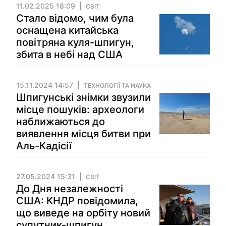
11.02.2025 18:09
СВІТ
Стало відомо, чим була
оснащена китайська
повітряна куля-шпигун,
збита в небі над США
15.11.2024 14:57
ТЕХНОЛОГІЇ ТА НАУКА
Шпигунські знімки звузили
місце пошуків: археологи
наближаються до
виявлення місця битви при
Аль-Кадісії
27.05.2024 15:31
СВІТ
До Дня незалежності
США: КНДР повідомила,
що виведе на орбіту новий
супутник-шпигун