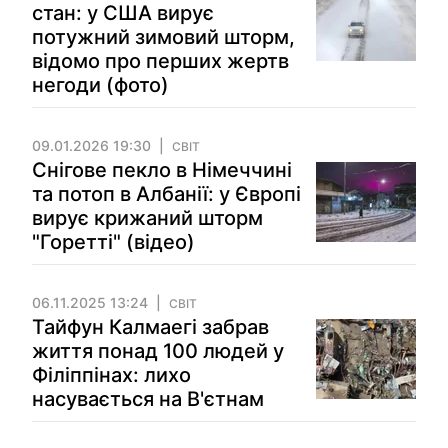
стан: у США вирує
потужний зимовий шторм,
відомо про перших жертв
негоди (фото)
09.01.2026 19:30
СВІТ
Снігове пекло в Німеччині
та потоп в Албанії: у Європі
вирує крижаний шторм
"Горетті" (відео)
06.11.2025 13:24
СВІТ
Тайфун Калмаегі забрав
життя понад 100 людей у
Філіппінах: лихо
насувається на В'єтнам