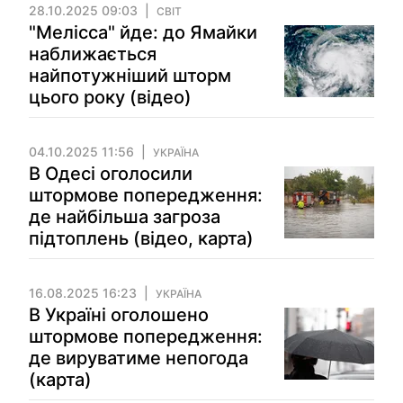
28.10.2025 09:03
СВІТ
"Мелісса" йде: до Ямайки
наближається
найпотужніший шторм
цього року (відео)
04.10.2025 11:56
УКРАЇНА
В Одесі оголосили
штормове попередження:
де найбільша загроза
підтоплень (відео, карта)
16.08.2025 16:23
УКРАЇНА
В Україні оголошено
штормове попередження:
де вируватиме непогода
(карта)