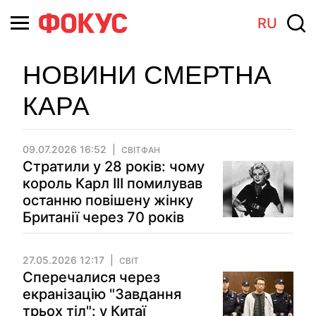
RU
НОВИНИ СМЕРТНА
КАРА
09.07.2026 16:52
СВІТФАН
Стратили у 28 років: чому
король Карл III помилував
останню повішену жінку
Британії через 70 років
27.05.2026 12:17
СВІТ
Сперечалися через
екранізацію "Завдання
трьох тіл": у Китаї