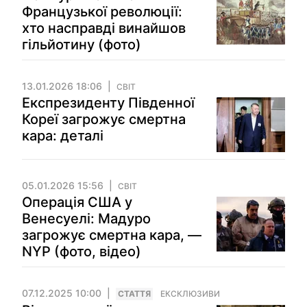
Французької революції:
хто насправді винайшов
гільйотину (фото)
13.01.2026 18:06
СВІТ
Експрезиденту Південної
Кореї загрожує смертна
кара: деталі
05.01.2026 15:56
СВІТ
Операція США у
Венесуелі: Мадуро
загрожує смертна кара, —
NYP (фото, відео)
07.12.2025 10:00
СТАТТЯ
ЕКСКЛЮЗИВИ