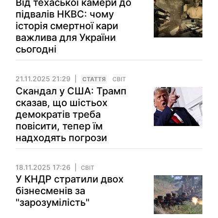
Від техаської камери до
підвалів НКВС: чому
історія смертної кари
важлива для України
сьогодні
21.11.2025 21:29
СТАТТЯ
СВІТ
Скандал у США: Трамп
сказав, що шістьох
демократів треба
повісити, тепер їм
надходять погрози
18.11.2025 17:26
СВІТ
У КНДР стратили двох
бізнесменів за
"зарозумілість"