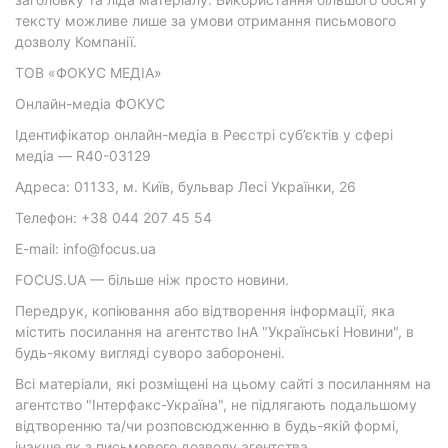
тексту можливе лише за умови отримання письмового
дозволу Компанії.
ТОВ «ФОКУС МЕДІА»
Онлайн-медіа ФОКУС
Ідентифікатор онлайн-медіа в Реєстрі суб’єктів у сфері
медіа — R40-03129
Адреса: 01133, м. Київ, бульвар Лесі Українки, 26
Телефон: +38 044 207 45 54
E-mail: info@focus.ua
FOCUS.UA — більше ніж просто новини.
Передрук, копіювання або відтворення інформації, яка
містить посилання на агентство ІнА "Українські Новини", в
будь-якому вигляді суворо заборонені.
Всі матеріали, які розміщені на цьому сайті з посиланням на
агентство "Інтерфакс-Україна", не підлягають подальшому
відтворенню та/чи розповсюдженню в будь-якій формі,
інакше як з письмового дозволу агентства.