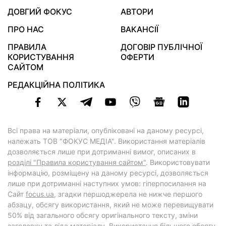
ДОВГИЙ ФОКУС
АВТОРИ
ПРО НАС
ВАКАНСІЇ
ПРАВИЛА
ДОГОВІР ПУБЛІЧНОЇ
КОРИСТУВАННЯ
ОФЕРТИ
САЙТОМ
РЕДАКЦІЙНА ПОЛІТИКА
Всі права на матеріали, опубліковані на даному ресурсі,
належать ТОВ "ФОКУС МЕДІА". Використання матеріалів
дозволяється лише при дотриманні вимог, описаних в
розділі "Правила користування сайтом"
. Використовувати
інформацію, розміщену на даному ресурсі, дозволяється
лише при дотриманні наступних умов: гіперпосилання на
Cайт
focus.ua
, згадки першоджерела не нижче першого
абзацу, обсягу використання, який не може перевищувати
50% від загального обсягу оригінального тексту, зміни
заголовку та ліда матеріалу. Використання більшого обсягу