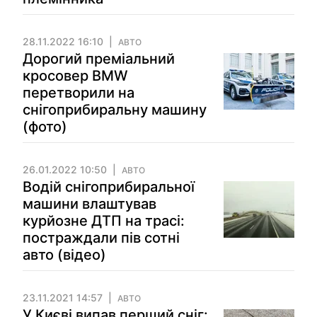
28.11.2022 16:10
АВТО
Дорогий преміальний
кросовер BMW
перетворили на
снігоприбиральну машину
(фото)
26.01.2022 10:50
АВТО
Водій снігоприбиральної
машини влаштував
курйозне ДТП на трасі:
постраждали пів сотні
авто (відео)
23.11.2021 14:57
АВТО
У Києві випав перший сніг: