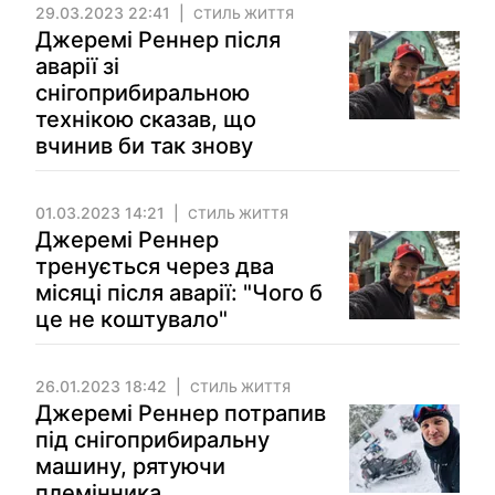
29.03.2023 22:41
СТИЛЬ ЖИТТЯ
Джеремі Реннер після
аварії зі
снігоприбиральною
технікою сказав, що
вчинив би так знову
01.03.2023 14:21
СТИЛЬ ЖИТТЯ
Джеремі Реннер
тренується через два
місяці після аварії: "Чого б
це не коштувало"
26.01.2023 18:42
СТИЛЬ ЖИТТЯ
Джеремі Реннер потрапив
під снігоприбиральну
машину, рятуючи
племінника