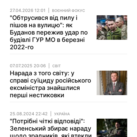
27.04.2026 12:01
ВОЄННИЙ ФОКУС
"Обтрусився від пилу і
пішов на вулицю": як
Буданов пережив удар по
будівлі ГУР МО в березні
2022-го
07.07.2025 20:06
СВІТ
Нарада з того світу: у
справі суїциду російського
ексміністра знайшлися
перші нестиковки
25.08.2024 22:42
УКРАЇНА
"Потрібні чіткі відповіді":
Зеленський збирає нараду
щодо зрадників, які втекли