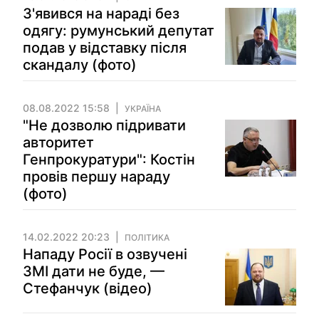
З'явився на нараді без
одягу: румунський депутат
подав у відставку після
скандалу (фото)
08.08.2022 15:58
УКРАЇНА
"Не дозволю підривати
авторитет
Генпрокуратури": Костін
провів першу нараду
(фото)
14.02.2022 20:23
ПОЛІТИКА
Нападу Росії в озвучені
ЗМІ дати не буде, —
Стефанчук (відео)