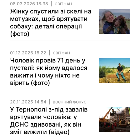
08.03.2026 18:38
СВІТФАН
Жінку спустили зі скелі на
мотузках, щоб врятувати
собаку: деталі операції
(фото)
01.12.2025 18:22
СВІТФАН
Чоловік провів 71 день у
пустелі: як йому вдалося
вижити і чому ніхто не
вірить (фото)
20.11.2025 14:54
ВОЄННИЙ ФОКУС
У Тернополі з-під завалів
врятували чоловіка: у
ДСНС здивовані, як він
зміг вижити (відео)