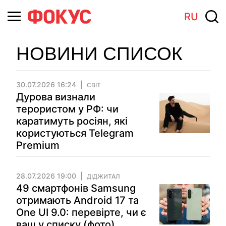
RU
НОВИНИ СПИСОК
30.07.2026 16:24
СВІТ
Дурова визнали
терористом у РФ: чи
каратимуть росіян, які
користуються Telegram
Premium
28.07.2026 19:00
ДІДЖИТАЛ
49 смартфонів Samsung
отримають Android 17 та
One UI 9.0: перевірте, чи є
ваш у списку (фото)