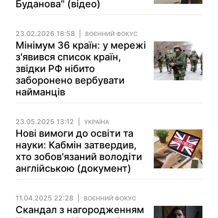
Буданова" (відео)
23.02.2026 18:58
ВОЄННИЙ ФОКУС
Мінімум 36 країн: у мережі
з'явився список країн,
звідки РФ нібито
заборонено вербувати
найманців
23.05.2025 13:12
УКРАЇНА
Нові вимоги до освіти та
науки: Кабмін затвердив,
хто зобов'язаний володіти
англійською (документ)
11.04.2025 22:28
ВОЄННИЙ ФОКУС
Скандал з нагородженням