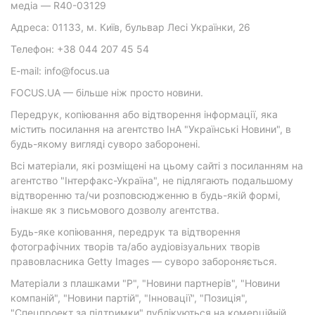
медіа — R40-03129
Адреса: 01133, м. Київ, бульвар Лесі Українки, 26
Телефон: +38 044 207 45 54
E-mail: info@focus.ua
FOCUS.UA — більше ніж просто новини.
Передрук, копіювання або відтворення інформації, яка
містить посилання на агентство ІнА "Українські Новини", в
будь-якому вигляді суворо заборонені.
Всі матеріали, які розміщені на цьому сайті з посиланням на
агентство "Інтерфакс-Україна", не підлягають подальшому
відтворенню та/чи розповсюдженню в будь-якій формі,
інакше як з письмового дозволу агентства.
Будь-яке копіювання, передрук та відтворення
фотографічних творів та/або аудіовізуальних творів
правовласника Getty Images — суворо забороняється.
Матеріали з плашками "Р", "Новини партнерів", "Новини
компаній", "Новини партій", "Інновації", "Позиція",
"Спецпроект за підтримки" публікуються на комерційній