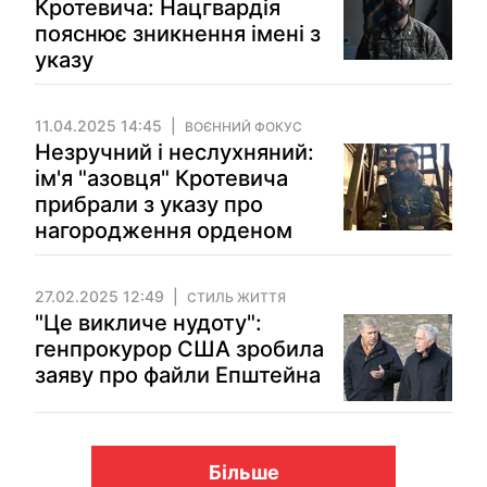
Кротевича: Нацгвардія
пояснює зникнення імені з
указу
11.04.2025 14:45
ВОЄННИЙ ФОКУС
Незручний і неслухняний:
ім'я "азовця" Кротевича
прибрали з указу про
нагородження орденом
27.02.2025 12:49
СТИЛЬ ЖИТТЯ
"Це викличе нудоту":
генпрокурор США зробила
заяву про файли Епштейна
Більше