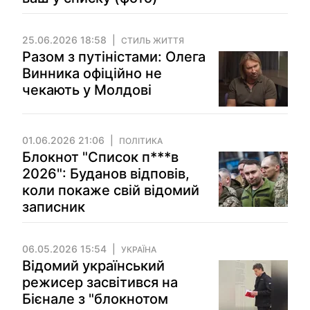
25.06.2026 18:58
СТИЛЬ ЖИТТЯ
Разом з путіністами: Олега
Винника офіційно не
чекають у Молдові
01.06.2026 21:06
ПОЛІТИКА
Блокнот "Список п***в
2026": Буданов відповів,
коли покаже свій відомий
записник
06.05.2026 15:54
УКРАЇНА
Відомий український
режисер засвітився на
Бієнале з "блокнотом