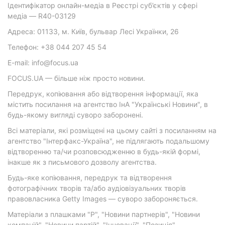
Ідентифікатор онлайн-медіа в Реєстрі суб’єктів у сфері
медіа — R40-03129
Адреса: 01133, м. Київ, бульвар Лесі Українки, 26
Телефон: +38 044 207 45 54
E-mail: info@focus.ua
FOCUS.UA — більше ніж просто новини.
Передрук, копіювання або відтворення інформації, яка
містить посилання на агентство ІнА "Українські Новини", в
будь-якому вигляді суворо заборонені.
Всі матеріали, які розміщені на цьому сайті з посиланням на
агентство "Інтерфакс-Україна", не підлягають подальшому
відтворенню та/чи розповсюдженню в будь-якій формі,
інакше як з письмового дозволу агентства.
Будь-яке копіювання, передрук та відтворення
фотографічних творів та/або аудіовізуальних творів
правовласника Getty Images — суворо забороняється.
Матеріали з плашками "Р", "Новини партнерів", "Новини
компаній", "Новини партій", "Інновації", "Позиція",