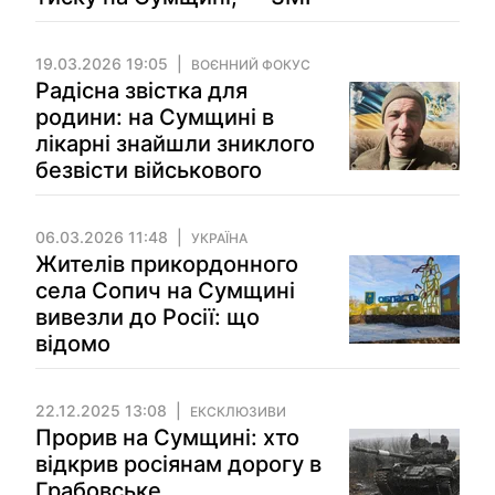
19.03.2026 19:05
ВОЄННИЙ ФОКУС
Радісна звістка для
родини: на Сумщині в
лікарні знайшли зниклого
безвісти військового
06.03.2026 11:48
УКРАЇНА
Жителів прикордонного
села Сопич на Сумщині
вивезли до Росії: що
відомо
22.12.2025 13:08
ЕКСКЛЮЗИВИ
Прорив на Сумщині: хто
відкрив росіянам дорогу в
Грабовське