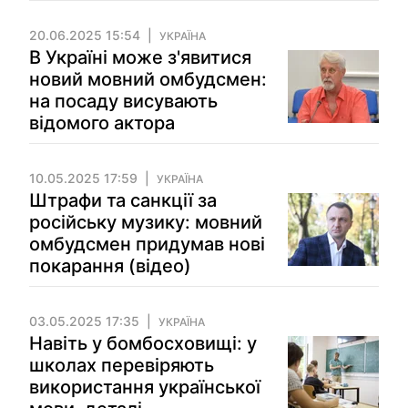
20.06.2025 15:54
УКРАЇНА
В Україні може з'явитися
новий мовний омбудсмен:
на посаду висувають
відомого актора
10.05.2025 17:59
УКРАЇНА
Штрафи та санкції за
російську музику: мовний
омбудсмен придумав нові
покарання (відео)
03.05.2025 17:35
УКРАЇНА
Навіть у бомбосховищі: у
школах перевіряють
використання української