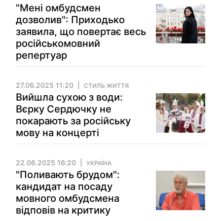
"Мені омбудсмен
дозволив": Приходько
заявила, що повертає весь
російськомовний
репертуар
27.06.2025 11:20
СТИЛЬ ЖИТТЯ
Вийшла сухою з води:
Вєрку Сердючку не
покарають за російську
мову на концерті
22.06.2025 16:20
УКРАЇНА
"Поливають брудом":
кандидат на посаду
мовного омбудсмена
відповів на критику