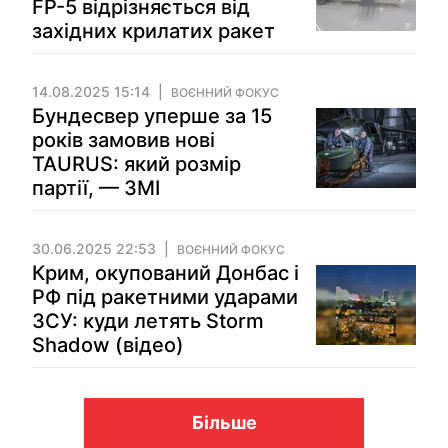
FP-5 відрізняється від
західних крилатих ракет
14.08.2025 15:14
ВОЄННИЙ ФОКУС
Бундесвер уперше за 15
років замовив нові
TAURUS: який розмір
партії, — ЗМІ
30.06.2025 22:53
ВОЄННИЙ ФОКУС
Крим, окупований Донбас і
РФ під ракетними ударами
ЗСУ: куди летять Storm
Shadow (відео)
Більше