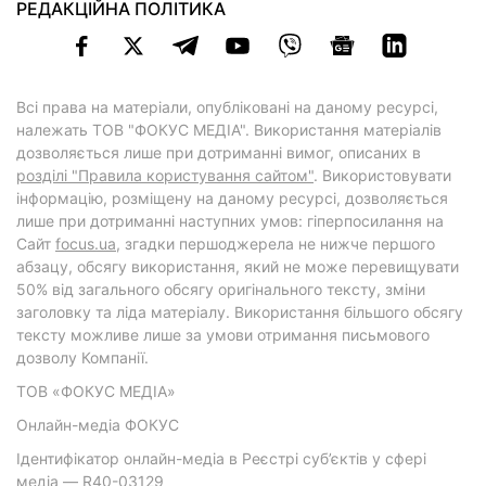
РЕДАКЦІЙНА ПОЛІТИКА
Всі права на матеріали, опубліковані на даному ресурсі,
належать ТОВ "ФОКУС МЕДІА". Використання матеріалів
дозволяється лише при дотриманні вимог, описаних в
розділі "Правила користування сайтом"
. Використовувати
інформацію, розміщену на даному ресурсі, дозволяється
лише при дотриманні наступних умов: гіперпосилання на
Cайт
focus.ua
, згадки першоджерела не нижче першого
абзацу, обсягу використання, який не може перевищувати
50% від загального обсягу оригінального тексту, зміни
заголовку та ліда матеріалу. Використання більшого обсягу
тексту можливе лише за умови отримання письмового
дозволу Компанії.
ТОВ «ФОКУС МЕДІА»
Онлайн-медіа ФОКУС
Ідентифікатор онлайн-медіа в Реєстрі суб’єктів у сфері
медіа — R40-03129