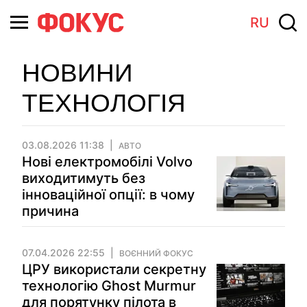
RU
НОВИНИ
ТЕХНОЛОГІЯ
03.08.2026 11:38
АВТО
Нові електромобілі Volvo
виходитимуть без
інноваційної опції: в чому
причина
07.04.2026 22:55
ВОЄННИЙ ФОКУС
ЦРУ використали секретну
технологію Ghost Murmur
для порятунку пілота в