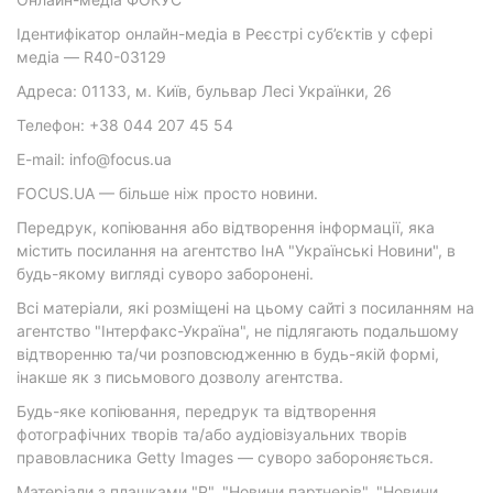
Ідентифікатор онлайн-медіа в Реєстрі суб’єктів у сфері
медіа — R40-03129
Адреса: 01133, м. Київ, бульвар Лесі Українки, 26
Телефон: +38 044 207 45 54
E-mail: info@focus.ua
FOCUS.UA — більше ніж просто новини.
Передрук, копіювання або відтворення інформації, яка
містить посилання на агентство ІнА "Українські Новини", в
будь-якому вигляді суворо заборонені.
Всі матеріали, які розміщені на цьому сайті з посиланням на
агентство "Інтерфакс-Україна", не підлягають подальшому
відтворенню та/чи розповсюдженню в будь-якій формі,
інакше як з письмового дозволу агентства.
Будь-яке копіювання, передрук та відтворення
фотографічних творів та/або аудіовізуальних творів
правовласника Getty Images — суворо забороняється.
Матеріали з плашками "Р", "Новини партнерів", "Новини