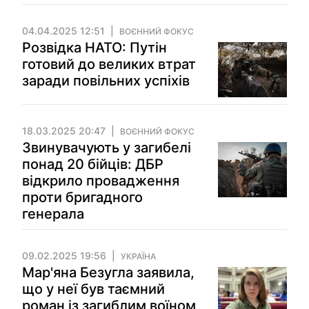
04.04.2025 12:51
ВОЄННИЙ ФОКУС
Розвідка НАТО: Путін
готовий до великих втрат
заради повільних успіхів
18.03.2025 20:47
ВОЄННИЙ ФОКУС
Звинувачують у загибелі
понад 20 бійців: ДБР
відкрило провадження
проти бригадного
генерала
09.02.2025 19:56
УКРАЇНА
Мар'яна Безугла заявила,
що у неї був таємний
роман із загиблим воїном