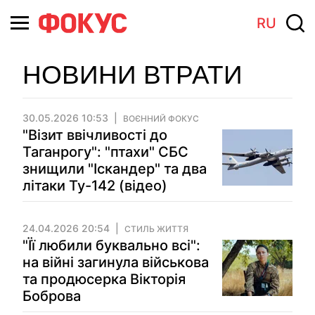
RU
НОВИНИ ВТРАТИ
30.05.2026 10:53
ВОЄННИЙ ФОКУС
"Візит ввічливості до
Таганрогу": "птахи" СБС
знищили "Іскандер" та два
літаки Ту-142 (відео)
24.04.2026 20:54
СТИЛЬ ЖИТТЯ
"Її любили буквально всі":
на війні загинула військова
та продюсерка Вікторія
Боброва