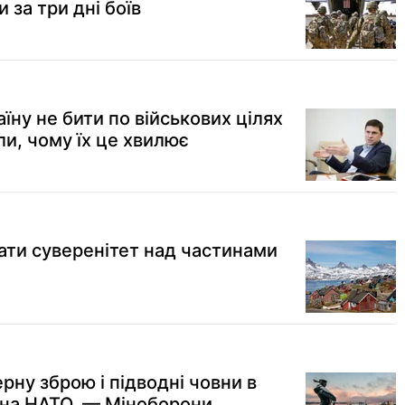
и за три дні боїв
ну не бити по військових цілях
ли, чому їх це хвилює
ти суверенітет над частинами
рну зброю і підводні човни в
 на НАТО, — Міноборони