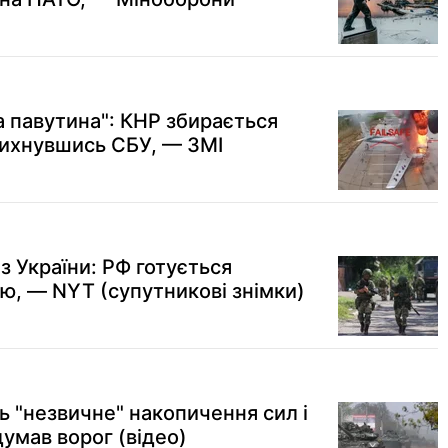
а павутина": КНР збирається
дихнувшись СБУ, — ЗМІ
з України: РФ готується
ю, — NYT (супутникові знімки)
ь "незвичне" накопичення сил і
думав ворог (відео)