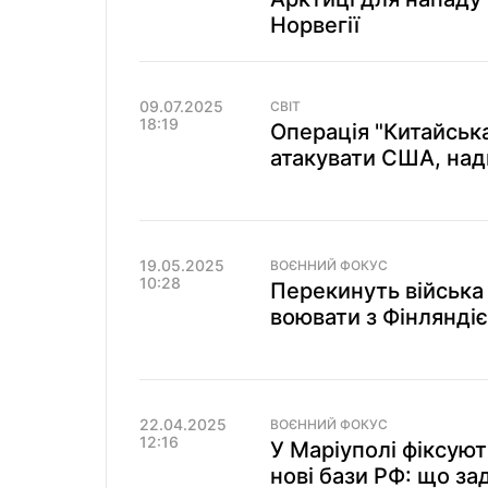
Норвегії
09.07.2025
СВІТ
18:19
Операція "Китайськ
атакувати США, на
19.05.2025
ВОЄННИЙ ФОКУС
10:28
Перекинуть війська 
воювати з Фінляндіє
22.04.2025
ВОЄННИЙ ФОКУС
12:16
У Маріуполі фіксуют
нові бази РФ: що за