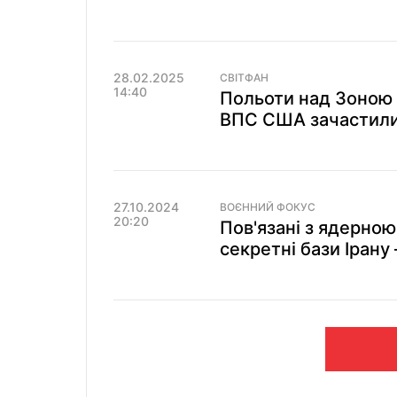
28.02.2025
СВІТФАН
14:40
Польоти над Зоною 5
ВПС США зачастили 
27.10.2024
ВОЄННИЙ ФОКУС
20:20
Пов'язані з ядерною
секретні бази Ірану