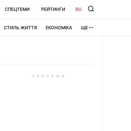
СПЕЦТЕМИ
РЕЙТИНГИ
RU
СТИЛЬ ЖИТТЯ
ЕКОНОМІКА
ЩЕ
ЛЬТУРА
ВІДЕОІГРИ
СПОРТ