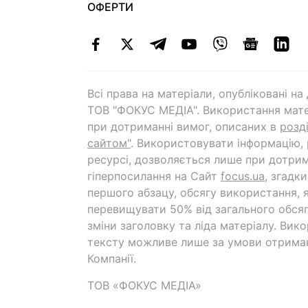
ОФЕРТИ
Всі права на матеріали, опубліковані н
ТОВ "ФОКУС МЕДІА". Використання мате
при дотриманні вимог, описаних в
розд
сайтом"
. Використовувати інформацію,
ресурсі, дозволяється лише при дотрим
гіперпосилання на Cайт
focus.ua
, згадк
першого абзацу, обсягу використання, 
перевищувати 50% від загального обсяг
зміни заголовку та ліда матеріалу. Вик
тексту можливе лише за умови отрима
Компанії.
ТОВ «ФОКУС МЕДІА»