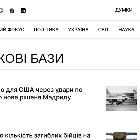
ДУМКИ
ИЙ ФОКУС
ПОЛІТИКА
УКРАЇНА
СВІТ
НАУКА
ДІДЖИТАЛ
АВТО
СВІТФАН
КУ
КОВІ БАЗИ
ебо для США через удари по
ро нове рішеня Мадриду
кількість загиблих бійців на