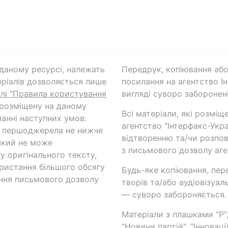
а даному ресурсі, належать
Передрук, копіювання або
ріалів дозволяється лише
посилання на агентство Ін
ілі "Правила користування
вигляді суворо заборонені
 розміщену на даному
Всі матеріали, які розміщ
анні наступних умов:
агентство "Інтерфакс-Укр
и першоджерела не нижче
відтворенню та/чи розпов
який не може
з письмового дозволу аге
у оригінального тексту,
ористання більшого обсягу
Будь-яке копіювання, пер
ння письмового дозволу
творів та/або аудіовізуал
— суворо забороняється.
Матеріали з плашками "Р",
"Новини партій", "Інноваці