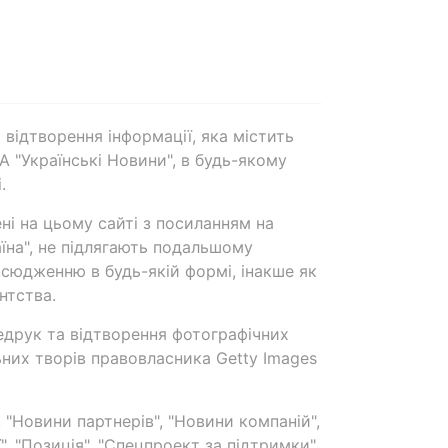
 відтворення інформації, яка містить
А "Українські Новини", в будь-якому
.
ені на цьому сайті з посиланням на
аїна", не підлягають подальшому
сюдженню в будь-якій формі, інакше як
нтства.
едрук та відтворення фотографічних
ьних творів правовласника Getty Images
 "Новини партнерів", "Новини компаній",
ї", "Позиція", "Спецпроект за підтримки"