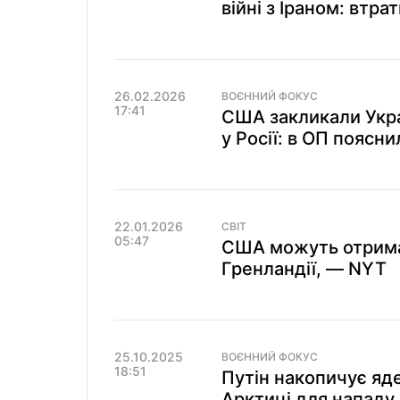
війні з Іраном: втрат
26.02.2026
ВОЄННИЙ ФОКУС
17:41
США закликали Украї
у Росії: в ОП поясни
22.01.2026
СВІТ
05:47
США можуть отрима
Гренландії, — NYT
25.10.2025
ВОЄННИЙ ФОКУС
18:51
Путін накопичує яде
Арктиці для нападу